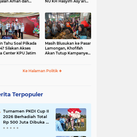
jalan Aman dan
NU KH Hasyim Asy’ari
car, KPU Jatim
dan Gus Dur
esiasi Petugas KPPS
in Tahu Soal Pilkada
Masih Blusukan ke Pasar
4? Silakan Akses
Lamongan, Khofifah
a Center KPU Jatim
Akan Tutup Kampanye
Besok dengan Dzikir,
Sholawat dan Doa di
Jatim Expo
Ke Halaman Politik
rita Terpopuler
Turnamen PKDI Cup II
2026 Berhadiah Total
Rp 500 Juta Dibuka di
Jombang, Ketua PKDI
Jatim Syaifullah