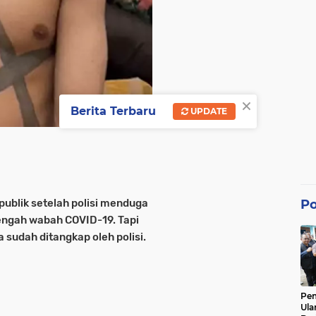
×
Berita Terbaru
UPDATE
Po
ublik setelah polisi menduga
ngah wabah COVID-19. Tapi
sudah ditangkap oleh polisi.
Pe
Ula