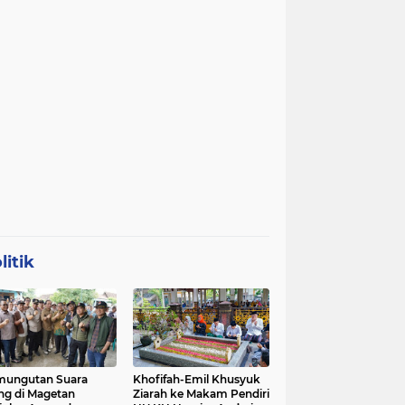
litik
mungutan Suara
Khofifah-Emil Khusyuk
ng di Magetan
Ziarah ke Makam Pendiri