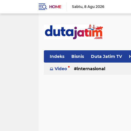
HOME
Sabtu
8 Agu 2026
Indeks
Bisnis
Duta Jatim TV
H
Video
internasional