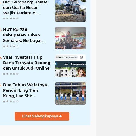
Mahdi: Ajang
BPS Sampang: UMKM
Silaturrahmi dan
dan Usaha Besar
Media Komunikasi
Wajib Terdata di
Antar-Kades untuk
Sensus Ekonomi 2026,
Memajukan Desa
Kunci Kebijakan Tepat
Sasaran
HUT Ke-726
Kabupaten Tuban
Semarak, Berbagai
Prestasinya Pun
Membanggakan
Viral Investasi Titip
Dana Ternyata Bodong
dan untuk Judi Online
Dua Tahun Wafatnya
Pendiri Ling Tien
Kung, Lao Shi:
Amanah Harus Kita
Laksanakan!
Lihat Selengkapnya