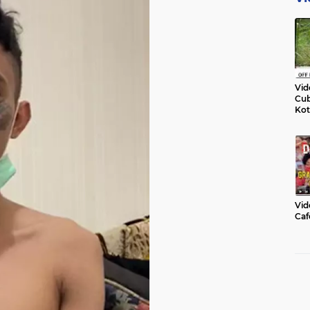
Vid
Cub
Kot
Vid
Caf