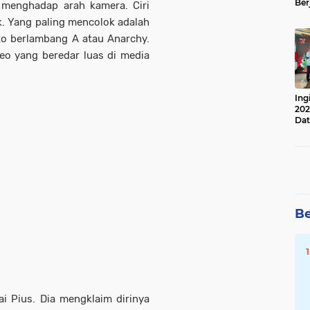
Ber
 menghadap arah kamera. Ciri
Lan
. Yang paling mencolok adalah
Apr
to berlambang A atau Anarchy.
eo yang beredar luas di media
Ing
202
Dat
Be
i Pius. Dia mengklaim dirinya