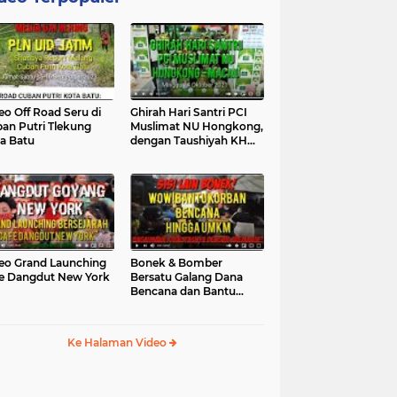
eo Off Road Seru di
Ghirah Hari Santri PCI
an Putri Tlekung
Muslimat NU Hongkong,
a Batu
dengan Taushiyah KH
Marzuki...
eo Grand Launching
Bonek & Bomber
e Dangdut New York
Bersatu Galang Dana
Bencana dan Bantu
UMKM, Mengapa Tidak...
Ke Halaman Video