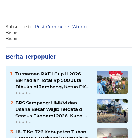
Subscribe to:
Post Comments (Atom)
Bisnis
Bisnis
Berita Terpopuler
Turnamen PKDI Cup II 2026
Berhadiah Total Rp 500 Juta
Dibuka di Jombang, Ketua PKDI
Jatim Syaifullah Mahdi: Ajang
Silaturrahmi dan Media
BPS Sampang: UMKM dan
Komunikasi Antar-Kades untuk
Usaha Besar Wajib Terdata di
Memajukan Desa
Sensus Ekonomi 2026, Kunci
Kebijakan Tepat Sasaran
HUT Ke-726 Kabupaten Tuban