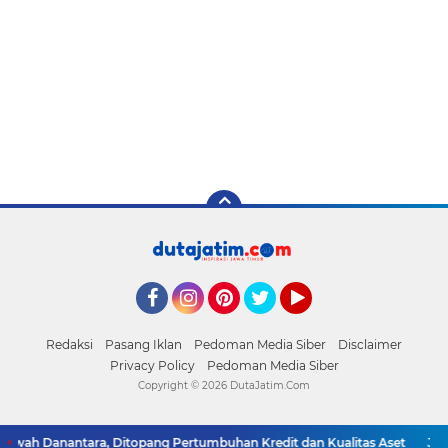
Facebook
Instagram
Pinterest
Twitter
YouTube
Redaksi
Pasang Iklan
Pedoman Media Siber
Disclaimer
Privacy Policy
Pedoman Media Siber
Copyright ©
2026 DutaJatim.Com
ah Danantara, Ditopang Pertumbuhan Kredit dan Kualitas Aset
JakOne 