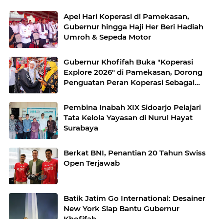
Apel Hari Koperasi di Pamekasan,
Gubernur hingga Haji Her Beri Hadiah
Umroh & Sepeda Motor
Gubernur Khofifah Buka "Koperasi
Explore 2026" di Pamekasan, Dorong
Penguatan Peran Koperasi Sebagai
Penggerak Ekonomi Kerakyatan
Sekaligus Perluas Akses Promosi
Pembina Inabah XIX Sidoarjo Pelajari
Pelaku UMKM
Tata Kelola Yayasan di Nurul Hayat
Surabaya
Berkat BNI, Penantian 20 Tahun Swiss
Open Terjawab
Batik Jatim Go International: Desainer
New York Siap Bantu Gubernur
Khofifah