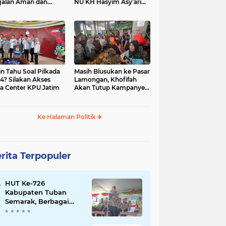
jalan Aman dan
NU KH Hasyim Asy’ari
car, KPU Jatim
dan Gus Dur
esiasi Petugas KPPS
in Tahu Soal Pilkada
Masih Blusukan ke Pasar
4? Silakan Akses
Lamongan, Khofifah
a Center KPU Jatim
Akan Tutup Kampanye
Besok dengan Dzikir,
Sholawat dan Doa di
Jatim Expo
Ke Halaman Politik
rita Terpopuler
HUT Ke-726
Kabupaten Tuban
Semarak, Berbagai
Prestasinya Pun
Membanggakan