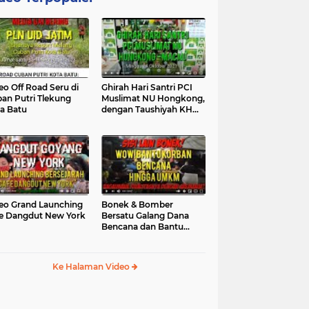
eo Off Road Seru di
Ghirah Hari Santri PCI
an Putri Tlekung
Muslimat NU Hongkong,
a Batu
dengan Taushiyah KH
Marzuki...
eo Grand Launching
Bonek & Bomber
e Dangdut New York
Bersatu Galang Dana
Bencana dan Bantu
UMKM, Mengapa Tidak...
Ke Halaman Video