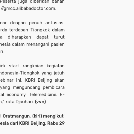
Peserta juga diberikan bahan
ps://gmcc.alibabadoctor.com.
inar dengan penuh antusias.
arda terdepan Tiongkok dalam
ga diharapkan dapat turut
onesia dalam menangani pasien
ri.
ck start rangkaian kegiatan
ndonesia-Tiongkok yang jatuh
ebinar ini, KBRI Beijing akan
r yang mengundang pembicara
tal economy, Telemedicine, E-
,” kata Djauhari.
(vvn)
i Oratmangun, (kiri) mengikuti
sia dari KBRI Beijing, Rabu 29