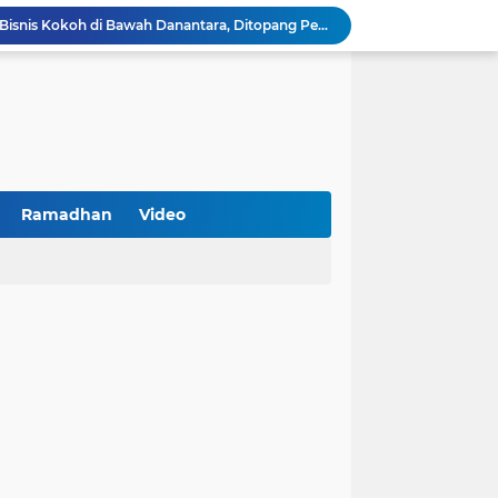
BNI Catat Fundamental Bisnis Kokoh di Bawah Danantara, Ditopang Pertumbuhan Kredit dan Kualitas Aset
k Jakarta Raih Digital Excellence Awards 2026
Peringatan HAN 2026, Pemerintah Pusat Apresiasi Komitmen Surabaya Penuhi Hak dan Lindungi Anak
Arah Baru Industri Jasa Keuangan
Reses Masa Persidangan III Tahun 2025-2026: DPRD Jatim Menyerap Aspirasi Mengawal Pembangunan Jawa Timur
Kemenkop Tekankan Peran Strategis Manajer dalam Menentukan Keberhasilan KDKMP
an, Pengemudi Ditangkap
Khutbah Jumat: Berpegang Teguh pada Akidah Ahlus Sunnah wal Jamaah, Akidah Mayoritas Umat
Ramadhan
Video
Borong Prestasi, Satlantas Polres Sampang Dinobatkan Terbaik II Input Data Digital Semester 1/2026
PKDI Cup II 2026 Resmi Bergulir di SGMRP Pamekasan, Bupati Dukung Bangun Stadion Di 13 Kecamatan untuk Pemerataan Sarana Olahraga