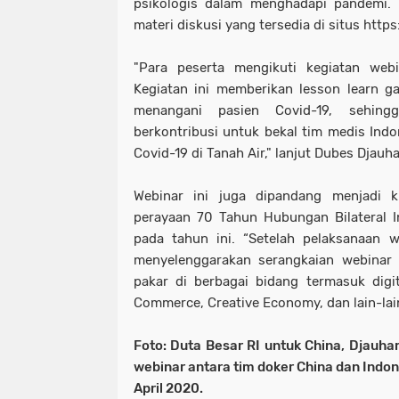
psikologis dalam menghadapi pandemi. 
materi diskusi yang tersedia di situs htt
"Para peserta mengikuti kegiatan web
Kegiatan ini memberikan lesson learn g
menangani pasien Covid-19, sehing
berkontribusi untuk bekal tim medis Ind
Covid-19 di Tanah Air," lanjut Dubes Djauha
Webinar ini juga dipandang menjadi ki
perayaan 70 Tahun Hubungan Bilateral I
pada tahun ini. “Setelah pelaksanaan w
menyelenggarakan serangkaian webina
pakar di berbagai bidang termasuk digi
Commerce, Creative Economy, dan lain-lain
Foto: Duta Besar RI untuk China, Djauhar
webinar antara tim doker China dan Indone
April 2020.