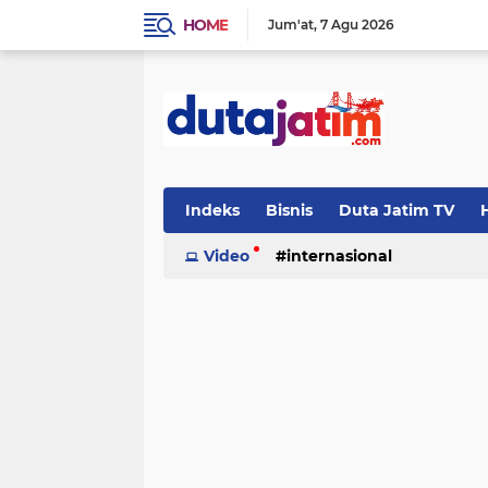
HOME
Jum'at
7 Agu 2026
Indeks
Bisnis
Duta Jatim TV
H
Video
internasional