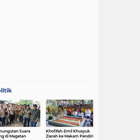
litik
mungutan Suara
Khofifah-Emil Khusyuk
ng di Magetan
Ziarah ke Makam Pendiri