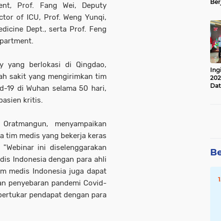
Ber
ent, Prof. Fang Wei, Deputy
Lan
ector of ICU, Prof. Weng Yunqi,
Apr
dicine Dept., serta Prof. Feng
epartment.
ty yang berlokasi di Qingdao,
Ing
ah sakit yang mengirimkan tim
202
Dat
-19 di Wuhan selama 50 hari,
sien kritis.
i Oratmangun, menyampaikan
a tim medis yang bekerja keras
"Webinar ini diselenggarakan
Be
dis Indonesia dengan para ahli
im medis Indonesia juga dapat
an penyebaran pandemi Covid-
a bertukar pendapat dengan para