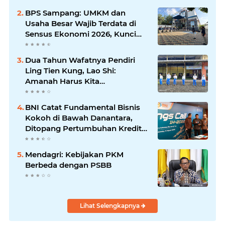
Silaturrahmi dan Media
BPS Sampang: UMKM dan
Komunikasi Antar-Kades untuk
Usaha Besar Wajib Terdata di
Memajukan Desa
Sensus Ekonomi 2026, Kunci
Kebijakan Tepat Sasaran
Dua Tahun Wafatnya Pendiri
Ling Tien Kung, Lao Shi:
Amanah Harus Kita
Laksanakan!
BNI Catat Fundamental Bisnis
Kokoh di Bawah Danantara,
Ditopang Pertumbuhan Kredit
dan Kualitas Aset
Mendagri: Kebijakan PKM
Berbeda dengan PSBB
Lihat Selengkapnya