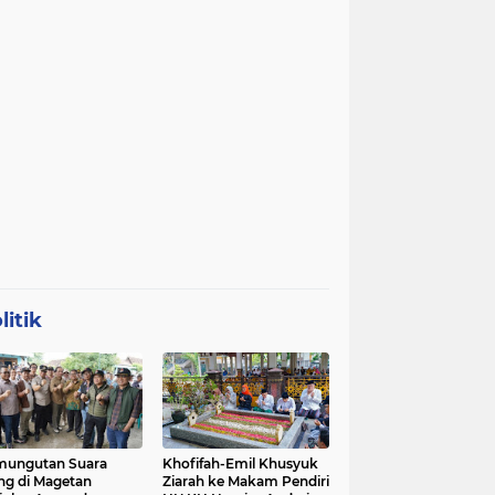
litik
mungutan Suara
Khofifah-Emil Khusyuk
ng di Magetan
Ziarah ke Makam Pendiri