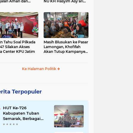
jalan Aman dan
NU KH Hasyim Asy’ari
car, KPU Jatim
dan Gus Dur
esiasi Petugas KPPS
in Tahu Soal Pilkada
Masih Blusukan ke Pasar
4? Silakan Akses
Lamongan, Khofifah
a Center KPU Jatim
Akan Tutup Kampanye
Besok dengan Dzikir,
Sholawat dan Doa di
Jatim Expo
Ke Halaman Politik
rita Terpopuler
HUT Ke-726
Kabupaten Tuban
Semarak, Berbagai
Prestasinya Pun
Membanggakan