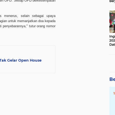
 oleh OPD. Setiap OPD berkesempatan
Ber
Lan
Apr
s menerus, selain sebagai upaya
bagian untuk memanjatkan doa kepada
ti penyebarannya," tutur orang nomor
Ing
202
Dat
Tak Gelar Open House
Be