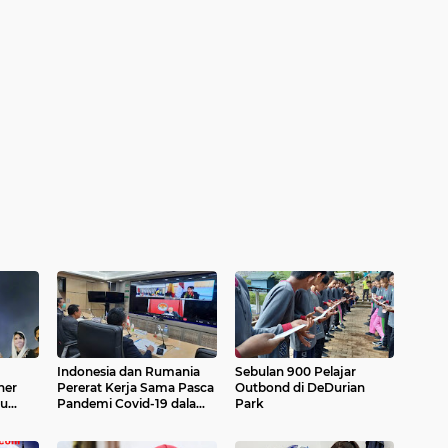
Indonesia dan Rumania
Sebulan 900 Pelajar
Pererat Kerja Sama Pasca
Outbond di DeDurian
Pandemi Covid-19 dalam
Park
Momentum Hubungan
Bilateral ke-72 Tahun