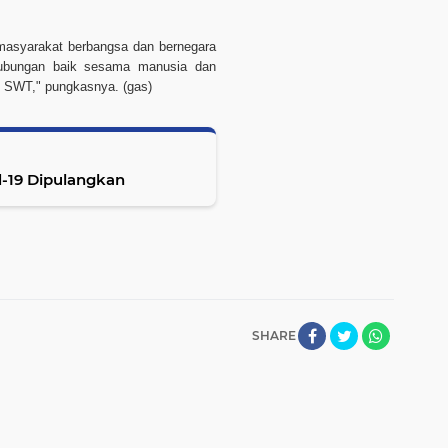
 masyarakat berbangsa dan bernegara
ubungan baik sesama manusia dan
h SWT," pungkasnya. (
gas
)
d-19 Dipulangkan
SHARE