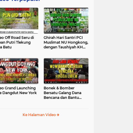
eo Off Road Seru di
Ghirah Hari Santri PCI
an Putri Tlekung
Muslimat NU Hongkong,
a Batu
dengan Taushiyah KH
Marzuki...
eo Grand Launching
Bonek & Bomber
e Dangdut New York
Bersatu Galang Dana
Bencana dan Bantu
UMKM, Mengapa Tidak...
Ke Halaman Video