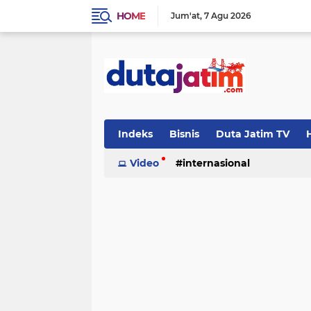
HOME
Jum'at
7 Agu 2026
Indeks
Bisnis
Duta Jatim TV
H
Video
internasional