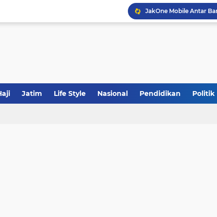
Sinergi Fiskal Moneter: 
Tabrak Lari di Pamekas
Khutbah Jumat: Meraw
aji
Jatim
Life Style
Nasional
Pendidikan
Politik
JakOne Mobile Antar Ban