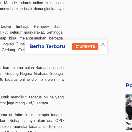
 Metode tadarus online ini sengaja
g menyebabkan tidak dimungkinkannya
taqwa (imtaq), Pemprov Jatim
iikuti seluruh masyarakat. Sehingga,
etap bisa melangsungkan berbagai
×
 ungkap Gubernur Jatim yang akrab
Berita Terbaru
UPDATE
ari Gedung Grahadi, Surabaya, Jumat
iap hari selama bulan Ramadhan pada
dari Gedung Negara Grahadi. Sebagai
, tadarus online dipimpin oleh lima
Po
untuk mengikuti tadarus online yang
ntor juga mengikuti," ujarnya.
tama di Jatim itu memimpin tadarus
tkan. Setiap harinya akan ada OPD
Pe
afidzoh memulai tadarus di 10 menit
Ula