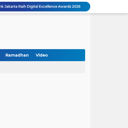
Peringatan HAN 2026, Pemerintah Pusat Apresiasi Komitmen Surabaya Penuhi Hak dan Lindungi Anak
Arah Baru Industri Jasa Keuangan
Reses Masa Persidangan III Tahun 2025-2026: DPRD Jatim Menyerap Aspirasi Mengawal Pembangunan Jawa Timur
Kemenkop Tekankan Peran Strategis Manajer dalam Menentukan Keberhasilan KDKMP
an, Pengemudi Ditangkap
Khutbah Jumat: Berpegang Teguh pada Akidah Ahlus Sunnah wal Jamaah, Akidah Mayoritas Umat
at Kemerdekaan
PKDI Cup II 2026 Resmi Bergulir di SGMRP Pamekasan, Bupati Dukung Bangun Stadion Di 13 Kecamatan untuk Pemerataan Sarana Olahraga
Ramadhan
Video
BNI Catat Fundamental Bisnis Kokoh di Bawah Danantara, Ditopang Pertumbuhan Kredit dan Kualitas Aset
k Jakarta Raih Digital Excellence Awards 2026