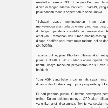
melibatkan semua OPD di lingkup Pemprov Jatim.
dipilih di tengah adanya Pandemi Covid-19, yan
pelaksanaan tadarus seperti tahun sebelumnya.
"Sebagai upaya meningkatkan iman dan 
menyelenggarakan tadarus online yang juga bisa d
di tengah pandemi covid-19 ini masyarakat t
amaliyah Ramadhan dari rumah masing-masing,"
disapa Khofifah usai memimpin tadarus online d
(24/4/2020).
Tadarus online, jelas Khofifah, dilaksanakan set
pukul 08.30-10.00 WIB. Tadarus online dipandu 
bentuk upaya menekan penyebaran virus Covid-19
hafidzoh.
"Bagi ASN yang bekerja dari rumah, saya minta 
dipandu dari Grahadi begitu juga yang sedang di ka
Di hari pertama puasa, Gubernur perempuan per
online. Dalam pelaksanaannya, OPD akan diliba
yang ikut andil didalamnya. Teknisnya setelah h