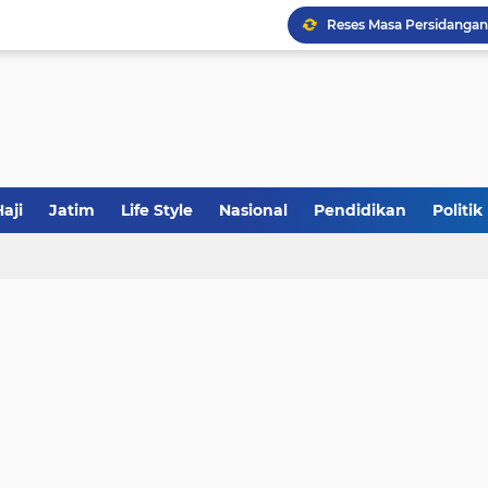
Tabrak Lari di Pamekas
Calon Ketum PBNU, Gus
JakOne Mobile Antar Ban
aji
Jatim
Life Style
Nasional
Pendidikan
Politik
Sinergi Fiskal Moneter: 