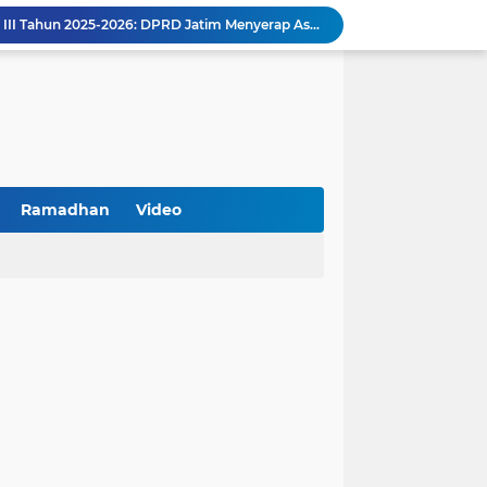
Kemenkop Tekankan Peran Strategis Manajer dalam Menentukan Keberhasilan KDKMP
an, Pengemudi Ditangkap
Khutbah Jumat: Berpegang Teguh pada Akidah Ahlus Sunnah wal Jamaah, Akidah Mayoritas Umat
Borong Prestasi, Satlantas Polres Sampang Dinobatkan Terbaik II Input Data Digital Semester 1/2026
 Kikin Siapkan Program untuk Memajukan NU
BNI Catat Fundamental Bisnis Kokoh di Bawah Danantara, Ditopang Pertumbuhan Kredit dan Kualitas Aset
k Jakarta Raih Digital Excellence Awards 2026
Peringatan HAN 2026, Pemerintah Pusat Apresiasi Komitmen Surabaya Penuhi Hak dan Lindungi Anak
Ramadhan
Video
Arah Baru Industri Jasa Keuangan
Reses Masa Persidangan III Tahun 2025-2026: DPRD Jatim Menyerap Aspirasi Mengawal Pembangunan Jawa Timur