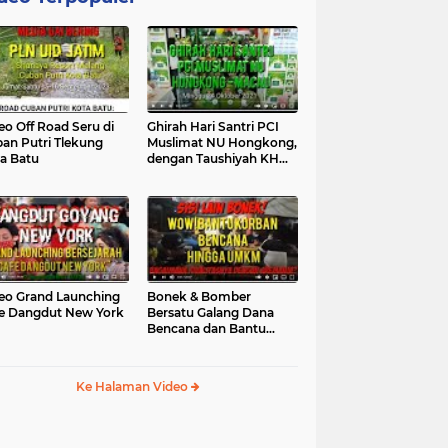
eo Off Road Seru di
Ghirah Hari Santri PCI
an Putri Tlekung
Muslimat NU Hongkong,
a Batu
dengan Taushiyah KH
Marzuki...
eo Grand Launching
Bonek & Bomber
e Dangdut New York
Bersatu Galang Dana
Bencana dan Bantu
UMKM, Mengapa Tidak...
Ke Halaman Video