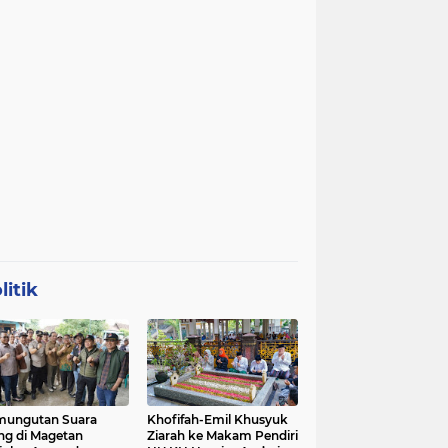
litik
mungutan Suara
Khofifah-Emil Khusyuk
ng di Magetan
Ziarah ke Makam Pendiri