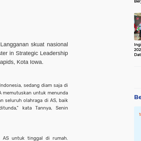
Ber
Lan
Apr
 Langganan skuat nasional
Ing
202
er in Strategic Leadership
Dat
apids, Kota Iowa.
Indonesia, sedang diam saja di
NBA memutuskan untuk menunda
Be
 seluruh olahraga di AS, baik
ditunda," kata Tannya, Senin
 AS untuk tinggal di rumah.