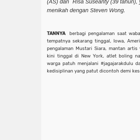
(AS) dan Risa Suseanty (39 tahun), y
menikah dengan Steven Wong.
TANNYA
berbagi pengalaman saat waba
tempatnya sekarang tinggal, Iowa, Amer
pengalaman Mustari Siara, mantan artis
kini tinggal di New York, atlet boling 
warga patuh menjalani #jagajarakdulu d
kedisiplinan yang patut dicontoh demi ke