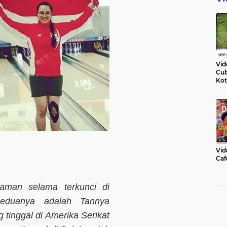
Vid
Cub
Kot
Vid
Caf
laman selama terkunci di
Keduanya adalah Tannya
tinggal di Amerika Serikat