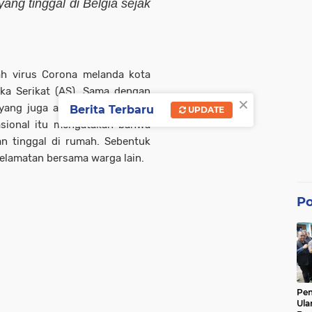
ang tinggal di Belgia sejak
h virus Corona melanda kota
ika Serikat (AS). Sama dengan
×
 yang juga anggota Parfi yang
Berita Terbaru
UPDATE
nasional itu mengatakan bahwa
an tinggal di rumah. Sebentuk
selamatan bersama warga lain.
Po
Pe
Ula