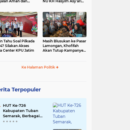
jalan Aman dan
NU KH Hasyim Asy’ari
car, KPU Jatim
dan Gus Dur
esiasi Petugas KPPS
in Tahu Soal Pilkada
Masih Blusukan ke Pasar
4? Silakan Akses
Lamongan, Khofifah
a Center KPU Jatim
Akan Tutup Kampanye
Besok dengan Dzikir,
Sholawat dan Doa di
Jatim Expo
Ke Halaman Politik
rita Terpopuler
HUT Ke-726
Kabupaten Tuban
Semarak, Berbagai
Prestasinya Pun
Membanggakan