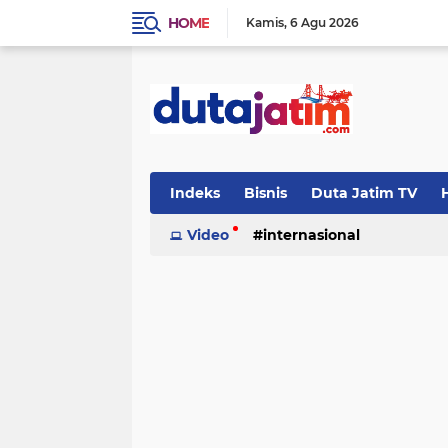
HOME
Kamis
6 Agu 2026
Indeks
Bisnis
Duta Jatim TV
H
Video
internasional