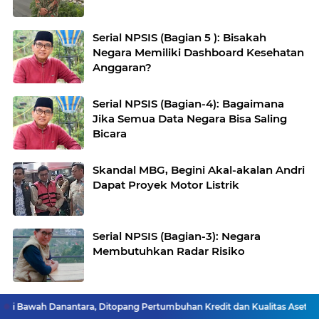
Serial NPSIS (Bagian 5 ): Bisakah
Negara Memiliki Dashboard Kesehatan
Anggaran?
Serial NPSIS (Bagian-4): Bagaimana
Jika Semua Data Negara Bisa Saling
Bicara
Skandal MBG, Begini Akal-akalan Andri
Dapat Proyek Motor Listrik
Serial NPSIS (Bagian-3): Negara
Membutuhkan Radar Risiko
Berkat BNI, Penantian 20 Tahun Swiss
Bawah Danantara, Ditopang Pertumbuhan Kredit dan Kualitas Aset
JakO
Open Terjawab