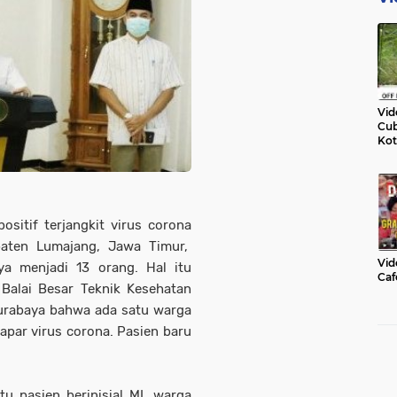
Vid
Cub
Kot
ositif terjangkit virus corona
paten Lumajang, Jawa Timur,
Vid
ya menjadi 13 orang. Hal itu
Caf
 Balai Besar Teknik Kesehatan
urabaya bahwa ada satu warga
rpapar virus corona. Pasien baru
u pasien berinisial MI, warga