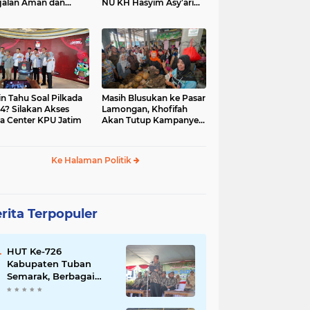
jalan Aman dan
NU KH Hasyim Asy’ari
car, KPU Jatim
dan Gus Dur
esiasi Petugas KPPS
in Tahu Soal Pilkada
Masih Blusukan ke Pasar
4? Silakan Akses
Lamongan, Khofifah
a Center KPU Jatim
Akan Tutup Kampanye
Besok dengan Dzikir,
Sholawat dan Doa di
Jatim Expo
Ke Halaman Politik
rita Terpopuler
HUT Ke-726
Kabupaten Tuban
Semarak, Berbagai
Prestasinya Pun
Membanggakan