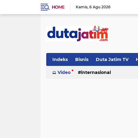
HOME
Kamis
6 Agu 2026
Indeks
Bisnis
Duta Jatim TV
H
Video
internasional