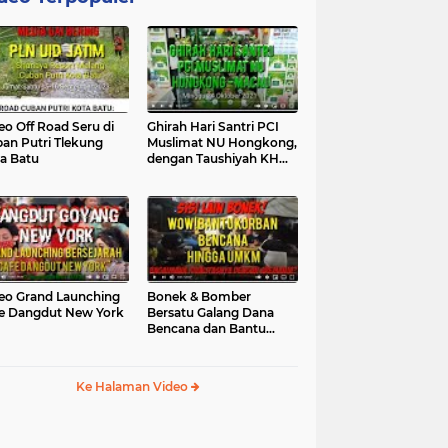
eo Off Road Seru di
Ghirah Hari Santri PCI
an Putri Tlekung
Muslimat NU Hongkong,
a Batu
dengan Taushiyah KH
Marzuki...
eo Grand Launching
Bonek & Bomber
e Dangdut New York
Bersatu Galang Dana
Bencana dan Bantu
UMKM, Mengapa Tidak...
Ke Halaman Video