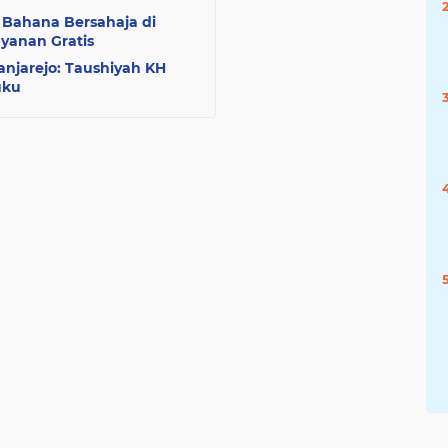
Bahana Bersahaja di
yanan Gratis
njarejo: Taushiyah KH
uku