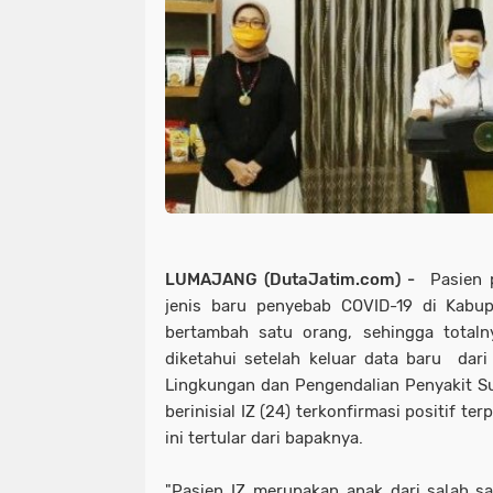
LUMAJANG (DutaJatim.com) -
Pasien p
jenis baru penyebab COVID-19 di Kabu
bertambah satu orang, sehingga totaln
diketahui setelah keluar data baru dari
Lingkungan dan Pengendalian Penyakit S
berinisial IZ (24) terkonfirmasi positif te
ini tertular dari bapaknya.
"Pasien IZ merupakan anak dari salah sat