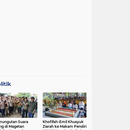
litik
mungutan Suara
Khofifah-Emil Khusyuk
ng di Magetan
Ziarah ke Makam Pendiri