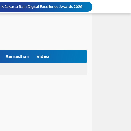
k Jakarta Raih Digital Excellence Awards 2026
Peringatan HAN 2026, Pemerintah Pusat Apresiasi Komitmen Surabaya Penuhi Hak dan Lindungi Anak
Arah Baru Industri Jasa Keuangan
Reses Masa Persidangan III Tahun 2025-2026: DPRD Jatim Menyerap Aspirasi Mengawal Pembangunan Jawa Timur
Kemenkop Tekankan Peran Strategis Manajer dalam Menentukan Keberhasilan KDKMP
an, Pengemudi Ditangkap
Khutbah Jumat: Berpegang Teguh pada Akidah Ahlus Sunnah wal Jamaah, Akidah Mayoritas Umat
Borong Prestasi, Satlantas Polres Sampang Dinobatkan Terbaik II Input Data Digital Semester 1/2026
Ramadhan
Video
 Kikin Siapkan Program untuk Memajukan NU
BNI Catat Fundamental Bisnis Kokoh di Bawah Danantara, Ditopang Pertumbuhan Kredit dan Kualitas Aset