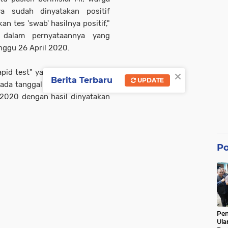
 sudah dinyatakan positif
n tes 'swab' hasilnya positif,"
 dalam pernyataannya yang
nggu 26 April 2020.
×
pid test" yang hasilnya reaktif
Berita Terbaru
UPDATE
pada tanggal 15 April 2020 dan
 2020 dengan hasil dinyatakan
Po
Pe
Ula