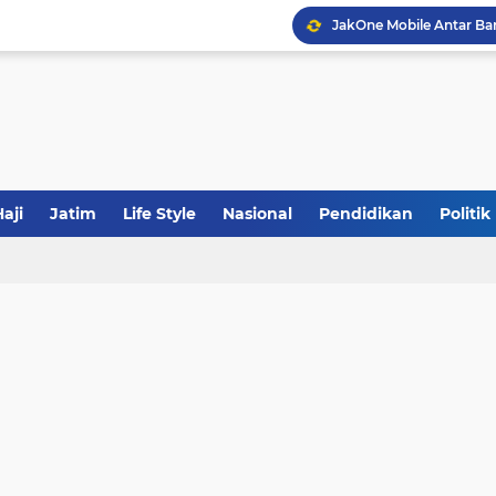
JakOne Mobile Antar Ban
Sinergi Fiskal Moneter: 
Tabrak Lari di Pamekas
aji
Jatim
Life Style
Nasional
Pendidikan
Politik
Calon Ketum PBNU, Gus