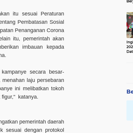
Ber
Lan
Apr
kan itu sesuai Peraturan
entang Pembatasan Sosial
epatan Penanganan Corona
lain itu, pemerintah akan
Ing
mberikan imbauan kepada
202
Dat
na.
 kampanye secara besar-
a menahan laju persebaran
nye ini melibatkan tokoh
Be
figur," katanya.
ingatkan pemerintah daerah
k sesuai dengan protokol