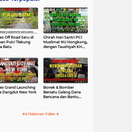
eo Off Road Seru di
Ghirah Hari Santri PCI
an Putri Tlekung
Muslimat NU Hongkong,
a Batu
dengan Taushiyah KH
Marzuki...
eo Grand Launching
Bonek & Bomber
e Dangdut New York
Bersatu Galang Dana
Bencana dan Bantu
UMKM, Mengapa Tidak...
Ke Halaman Video