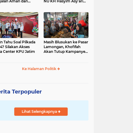
jalan Aman dan
NU KH Hasyim Asy’ari
car, KPU Jatim
dan Gus Dur
esiasi Petugas KPPS
in Tahu Soal Pilkada
Masih Blusukan ke Pasar
4? Silakan Akses
Lamongan, Khofifah
a Center KPU Jatim
Akan Tutup Kampanye
Besok dengan Dzikir,
Sholawat dan Doa di
Jatim Expo
Ke Halaman Politik
rita Terpopuler
Lihat Selengkapnya