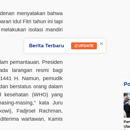
esidenan menyatakan bahwa
n Idul Fitri tahun ini tapi
melakukan isolasi mandiri
×
Berita Terbaru
UPDATE
dalam pemantauan. Presiden
da larangan resmi bagi
M/1441 H. Namun, pemudik
Po
i dan berstatus orang dalam
ol kesehatan (WHO) yang
asing-masing," kata Juru
kowi), Fadjroel Rachman,
 diterima wartawan, Kamis
Pe
Ula