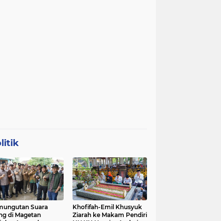
litik
mungutan Suara
Khofifah-Emil Khusyuk
ng di Magetan
Ziarah ke Makam Pendiri