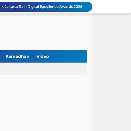
Peringatan HAN 2026, Pemerintah Pusat Apresiasi Komitmen Surabaya Penuhi Hak dan Lindungi Anak
Arah Baru Industri Jasa Keuangan
Reses Masa Persidangan III Tahun 2025-2026: DPRD Jatim Menyerap Aspirasi Mengawal Pembangunan Jawa Timur
Kemenkop Tekankan Peran Strategis Manajer dalam Menentukan Keberhasilan KDKMP
an, Pengemudi Ditangkap
Khutbah Jumat: Berpegang Teguh pada Akidah Ahlus Sunnah wal Jamaah, Akidah Mayoritas Umat
Borong Prestasi, Satlantas Polres Sampang Dinobatkan Terbaik II Input Data Digital Semester 1/2026
PKDI Cup II 2026 Resmi Bergulir di SGMRP Pamekasan, Bupati Dukung Bangun Stadion Di 13 Kecamatan untuk Pemerataan Sarana Olahraga
Ramadhan
Video
BNI Catat Fundamental Bisnis Kokoh di Bawah Danantara, Ditopang Pertumbuhan Kredit dan Kualitas Aset
k Jakarta Raih Digital Excellence Awards 2026