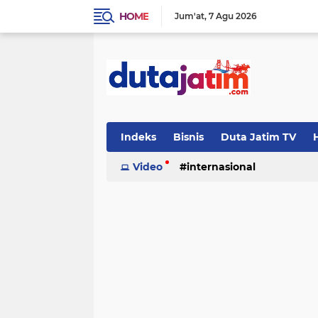
HOME
Jum'at
7 Agu 2026
Indeks
Bisnis
Duta Jatim TV
H
Video
internasional