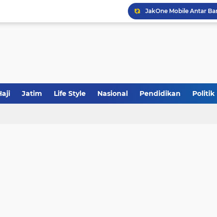
Sinergi Fiskal Moneter: 
Tabrak Lari di Pamekas
aji
Jatim
Life Style
Nasional
Pendidikan
Politik
JakOne Mobile Antar Ban