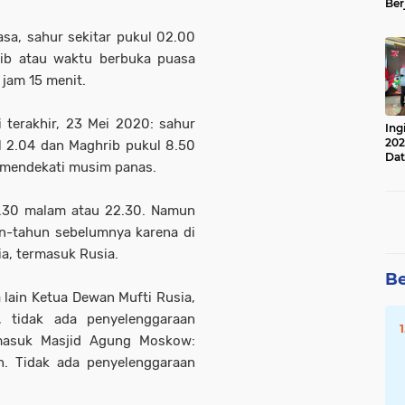
Ber
Lan
Apr
sa, sahur sekitar pukul 02.00
rib atau waktu berbuka puasa
 jam 15 menit.
i terakhir, 23 Mei 2020: sahur
Ing
202
ul 2.04 dan Maghrib pukul 8.50
Dat
 mendekati musim panas.
10.30 malam atau 22.30. Namun
un-tahun sebelumnya karena di
a, termasuk Rusia.
Be
 lain Ketua Dewan Mufti Rusia,
, tidak ada penyelenggaraan
rmasuk Masjid Agung Moskow:
h. Tidak ada penyelenggaraan