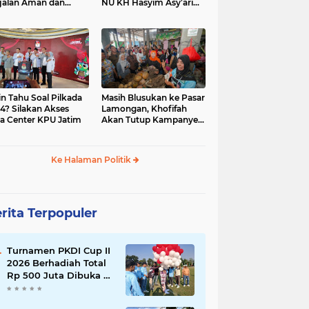
jalan Aman dan
NU KH Hasyim Asy’ari
car, KPU Jatim
dan Gus Dur
esiasi Petugas KPPS
in Tahu Soal Pilkada
Masih Blusukan ke Pasar
4? Silakan Akses
Lamongan, Khofifah
a Center KPU Jatim
Akan Tutup Kampanye
Besok dengan Dzikir,
Sholawat dan Doa di
Jatim Expo
Ke Halaman Politik
rita Terpopuler
Turnamen PKDI Cup II
2026 Berhadiah Total
Rp 500 Juta Dibuka di
Jombang, Ketua PKDI
Jatim Syaifullah