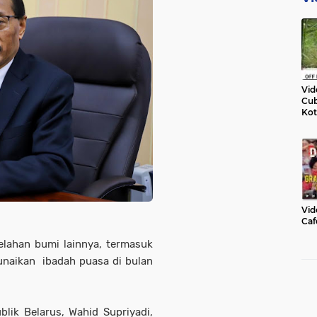
Vid
Cub
Kot
Vid
Caf
elahan bumi lainnya, termasuk
unaikan ibadah puasa di bulan
lik Belarus, Wahid Supriyadi,