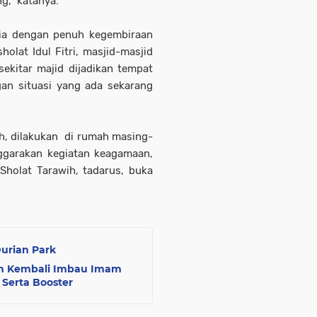
g," katanya.
ia dengan penuh kegembiraan
lat Idul Fitri, masjid-masjid
ekitar majid dijadikan tempat
gan situasi yang ada sekarang
h, dilakukan di rumah masing-
ggarakan kegiatan keagamaan,
Sholat Tarawih, tadarus, buka
urian Park
ah Kembali Imbau Imam
 Serta Booster