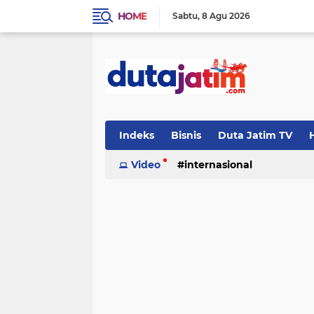
HOME
Sabtu
8 Agu 2026
Indeks
Bisnis
Duta Jatim TV
H
Video
internasional