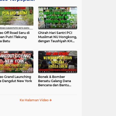
eo Off Road Seru di
Ghirah Hari Santri PCI
an Putri Tlekung
Muslimat NU Hongkong,
a Batu
dengan Taushiyah KH
Marzuki...
eo Grand Launching
Bonek & Bomber
e Dangdut New York
Bersatu Galang Dana
Bencana dan Bantu
UMKM, Mengapa Tidak...
Ke Halaman Video