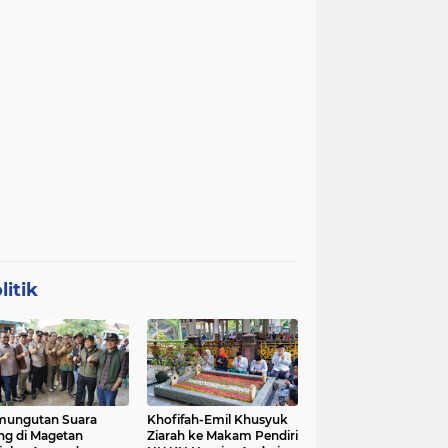
litik
mungutan Suara
Khofifah-Emil Khusyuk
ng di Magetan
Ziarah ke Makam Pendiri