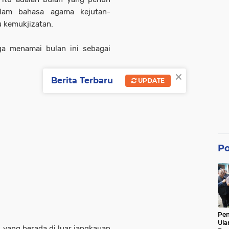
Dalam bahasa agama kejutan-
au kemukjizatan.
uga menamai bulan ini sebagai
×
Berita Terbaru
UPDATE
Po
Pe
Ula
i yang berada di luar jangkauan