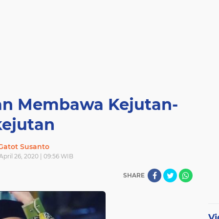
n Membawa Kejutan-
kejutan
Gatot Susanto
April 26, 2020 | 09:56 WIB
SHARE
Vi