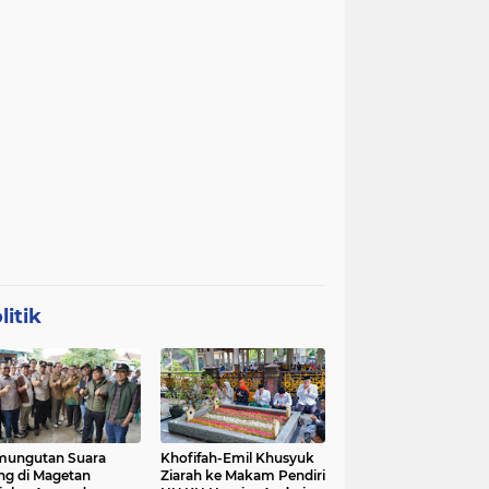
litik
mungutan Suara
Khofifah-Emil Khusyuk
ng di Magetan
Ziarah ke Makam Pendiri