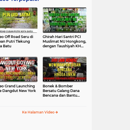
eo Off Road Seru di
Ghirah Hari Santri PCI
an Putri Tlekung
Muslimat NU Hongkong,
a Batu
dengan Taushiyah KH
Marzuki...
eo Grand Launching
Bonek & Bomber
e Dangdut New York
Bersatu Galang Dana
Bencana dan Bantu
UMKM, Mengapa Tidak...
Ke Halaman Video