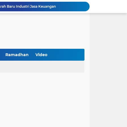
Arah Baru Industri Jasa Keuangan
Reses Masa Persidangan III Tahun 2025-2026: DPRD Jatim Menyerap Aspirasi Mengawal Pembangunan Jawa Timur
Kemenkop Tekankan Peran Strategis Manajer dalam Menentukan Keberhasilan KDKMP
an, Pengemudi Ditangkap
Khutbah Jumat: Berpegang Teguh pada Akidah Ahlus Sunnah wal Jamaah, Akidah Mayoritas Umat
Borong Prestasi, Satlantas Polres Sampang Dinobatkan Terbaik II Input Data Digital Semester 1/2026
PKDI Cup II 2026 Resmi Bergulir di SGMRP Pamekasan, Bupati Dukung Bangun Stadion Di 13 Kecamatan untuk Pemerataan Sarana Olahraga
BNI Catat Fundamental Bisnis Kokoh di Bawah Danantara, Ditopang Pertumbuhan Kredit dan Kualitas Aset
Ramadhan
Video
k Jakarta Raih Digital Excellence Awards 2026
Peringatan HAN 2026, Pemerintah Pusat Apresiasi Komitmen Surabaya Penuhi Hak dan Lindungi Anak