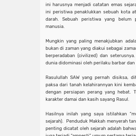
ini harusnya menjadi catatan emas seja
ini peristiwa penaklukkan sebuah kota 
darah. Sebuah peristiwa yang belum p
manusia.
Mungkin yang paling menakjubkan adalah
bukan di zaman yang diakui sebagai zaman
berperadaban (civilized) dan seterusnya.
dunia didominasi oleh perilaku barbar dan
Rasulullah SAW yang pernah disiksa, di
paksa dari tanah kelahirannyan kini kemb
dengan persiapan perang yang hebat. T
karakter damai dan kasih sayang Rasul.
Hasilnya inilah yang saya istilahkan “mu
sejarah). Penduduk Makkah menyerah tan
penting dicatat oleh sejarah adalah bahw
juga terjadi “amnesti” umum pertama terj