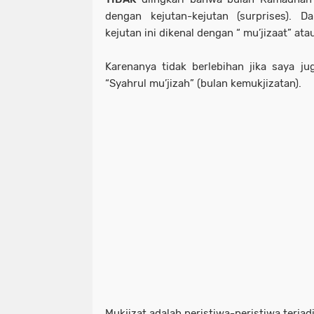
dengan kejutan-kejutan (surprises). 
kejutan ini dikenal dengan “ mu’jizaat” at
Karenanya tidak berlebihan jika saya j
“Syahrul mu’jizah” (bulan kemukjizatan).
Mukjizat adalah peristiwa-peristiwa terjad