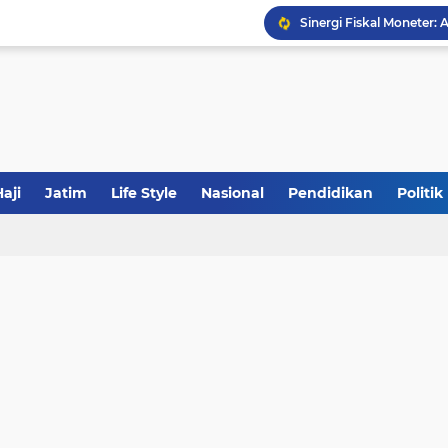
Sinergi Fiskal Moneter: 
Tabrak Lari di Pamekas
aji
Jatim
Life Style
Nasional
Pendidikan
Politik
JakOne Mobile Antar Ban