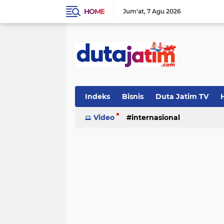
HOME
Jum'at
7 Agu 2026
Indeks
Bisnis
Duta Jatim TV
H
Video
internasional