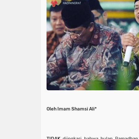
Oleh Imam Shamsi Ali*
TIDAK
diingkari bahwa bulan Ramadhan 