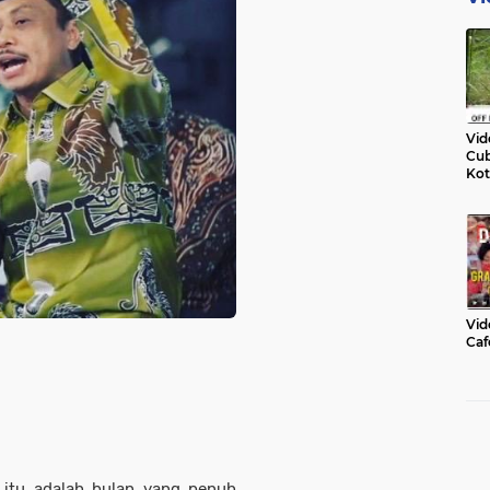
Vid
Cub
Kot
Vid
Caf
itu adalah bulan yang penuh