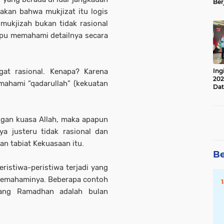
Ber
Lan
akan bahwa mukjizat itu logis
Apr
 mukjizah bukan tidak rasional
mpu memahami detailnya secara
Ing
ngat rasional. Kenapa? Karena
202
mahami “qadarullah” (kekuatan
Dat
ngan kuasa Allah, maka apapun
ya justeru tidak rasional dan
an tabiat Kekuasaan itu.
Be
istiwa-peristiwa terjadi yang
memahaminya. Beberapa contoh
ang Ramadhan adalah bulan