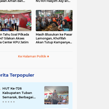
jalan Aman dan
NU KH Hasyim Asy’ari
car, KPU Jatim
dan Gus Dur
esiasi Petugas KPPS
in Tahu Soal Pilkada
Masih Blusukan ke Pasar
4? Silakan Akses
Lamongan, Khofifah
a Center KPU Jatim
Akan Tutup Kampanye
Besok dengan Dzikir,
Sholawat dan Doa di
Jatim Expo
Ke Halaman Politik
rita Terpopuler
HUT Ke-726
Kabupaten Tuban
Semarak, Berbagai
Prestasinya Pun
Membanggakan