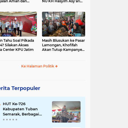
jalan Aman dan
NU KH Hasyim Asy’ari
car, KPU Jatim
dan Gus Dur
esiasi Petugas KPPS
in Tahu Soal Pilkada
Masih Blusukan ke Pasar
4? Silakan Akses
Lamongan, Khofifah
a Center KPU Jatim
Akan Tutup Kampanye
Besok dengan Dzikir,
Sholawat dan Doa di
Jatim Expo
Ke Halaman Politik
rita Terpopuler
HUT Ke-726
Kabupaten Tuban
Semarak, Berbagai
Prestasinya Pun
Membanggakan