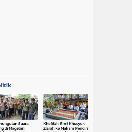
litik
mungutan Suara
Khofifah-Emil Khusyuk
ng di Magetan
Ziarah ke Makam Pendiri