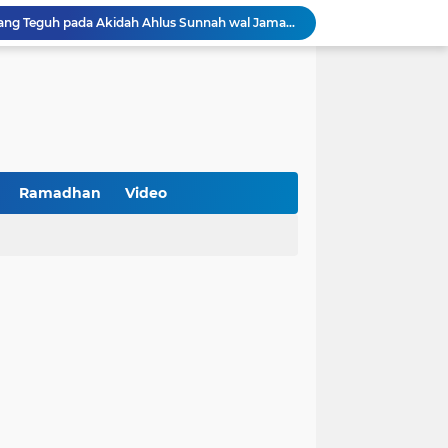
Khutbah Jumat: Berpegang Teguh pada Akidah Ahlus Sunnah wal Jamaah, Akidah Mayoritas Umat
at Kemerdekaan
PKDI Cup II 2026 Resmi Bergulir di SGMRP Pamekasan, Bupati Dukung Bangun Stadion Di 13 Kecamatan untuk Pemerataan Sarana Olahraga
BNI Catat Fundamental Bisnis Kokoh di Bawah Danantara, Ditopang Pertumbuhan Kredit dan Kualitas Aset
k Jakarta Raih Digital Excellence Awards 2026
Peringatan HAN 2026, Pemerintah Pusat Apresiasi Komitmen Surabaya Penuhi Hak dan Lindungi Anak
Arah Baru Industri Jasa Keuangan
Reses Masa Persidangan III Tahun 2025-2026: DPRD Jatim Menyerap Aspirasi Mengawal Pembangunan Jawa Timur
Ramadhan
Video
Kemenkop Tekankan Peran Strategis Manajer dalam Menentukan Keberhasilan KDKMP
an, Pengemudi Ditangkap