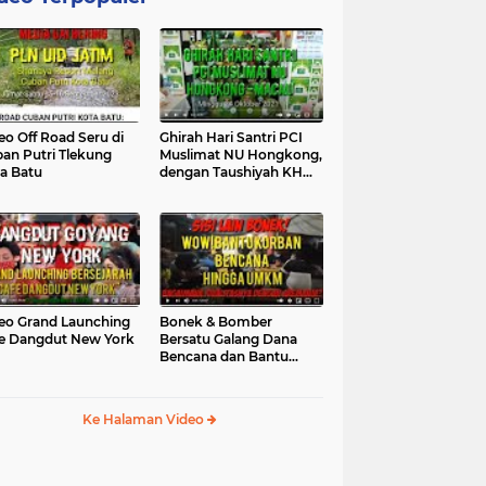
eo Off Road Seru di
Ghirah Hari Santri PCI
an Putri Tlekung
Muslimat NU Hongkong,
a Batu
dengan Taushiyah KH
Marzuki...
eo Grand Launching
Bonek & Bomber
e Dangdut New York
Bersatu Galang Dana
Bencana dan Bantu
UMKM, Mengapa Tidak...
Ke Halaman Video