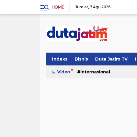
HOME
Jum'at
7 Agu 2026
Indeks
Bisnis
Duta Jatim TV
H
Video
internasional