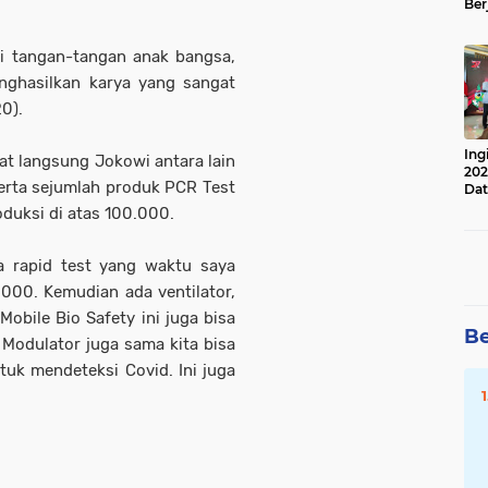
Ber
Lan
Apr
ri tangan-tangan anak bangsa,
enghasilkan karya yang sangat
0).
Ing
t langsung Jokowi antara lain
202
serta sejumlah produk PCR Test
Dat
oduksi di atas 100.000.
a rapid test yang waktu saya
.000. Kemudian ada ventilator,
obile Bio Safety ini juga bisa
Be
 Modulator juga sama kita bisa
untuk mendeteksi Covid. Ini juga