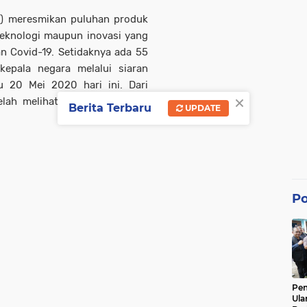
i) meresmikan puluhan produk
teknologi maupun inovasi yang
 Covid-19. Setidaknya ada 55
epala negara melalui siaran
u 20 Mei 2020 hari ini. Dari
×
elah melihat 9 produk buatan
Berita Terbaru
UPDATE
Po
Pe
Ula