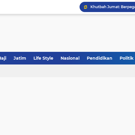
Khutbah Jumat: Meraw
JakOne Mobile Antar Ban
Sinergi Fiskal Moneter: 
aji
Jatim
Life Style
Nasional
Pendidikan
Politik
Tabrak Lari di Pamekas