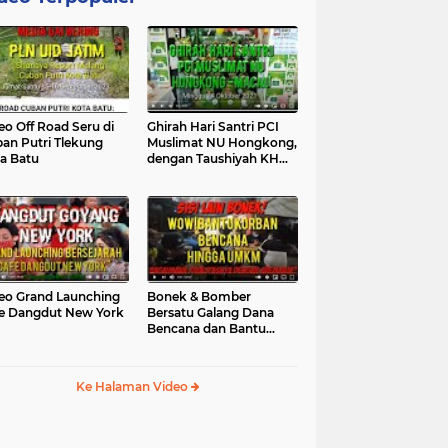
eo Off Road Seru di
Ghirah Hari Santri PCI
an Putri Tlekung
Muslimat NU Hongkong,
a Batu
dengan Taushiyah KH
Marzuki...
eo Grand Launching
Bonek & Bomber
e Dangdut New York
Bersatu Galang Dana
Bencana dan Bantu
UMKM, Mengapa Tidak...
Ke Halaman Video