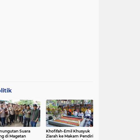
litik
mungutan Suara
Khofifah-Emil Khusyuk
ng di Magetan
Ziarah ke Makam Pendiri