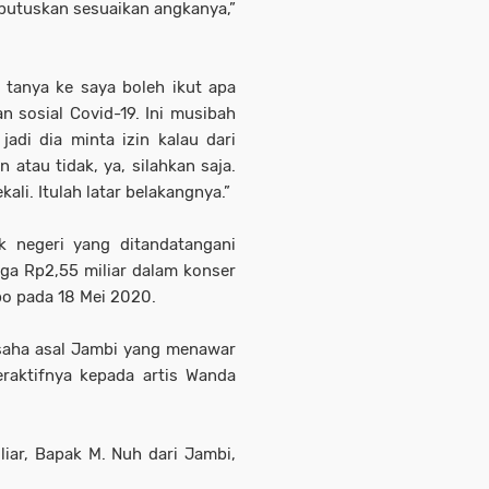
putuskan sesuaikan angkanya,”
 tanya ke saya boleh ikut apa
n sosial Covid-19. Ini musibah
adi dia minta izin kalau dari
tau tidak, ya, silahkan saja.
li. Itulah latar belakangnya.”
k negeri yang ditandatangani
ga Rp2,55 miliar dalam konser
bo pada 18 Mei 2020.
saha asal Jambi yang menawar
eraktifnya kepada artis Wanda
iar, Bapak M. Nuh dari Jambi,
.