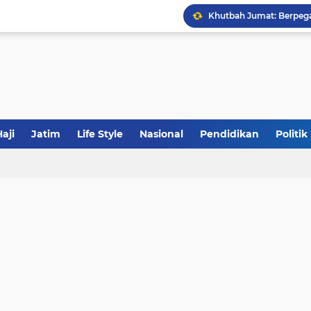
Calon Ketum PBNU, Gus
JakOne Mobile Antar Ban
Sinergi Fiskal Moneter: 
aji
Jatim
Life Style
Nasional
Pendidikan
Politik
Tabrak Lari di Pamekas