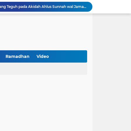
Khutbah Jumat: Berpegang Teguh pada Akidah Ahlus Sunnah wal Jamaah, Akidah Mayoritas Umat
Borong Prestasi, Satlantas Polres Sampang Dinobatkan Terbaik II Input Data Digital Semester 1/2026
 Kikin Siapkan Program untuk Memajukan NU
BNI Catat Fundamental Bisnis Kokoh di Bawah Danantara, Ditopang Pertumbuhan Kredit dan Kualitas Aset
k Jakarta Raih Digital Excellence Awards 2026
Peringatan HAN 2026, Pemerintah Pusat Apresiasi Komitmen Surabaya Penuhi Hak dan Lindungi Anak
Arah Baru Industri Jasa Keuangan
Reses Masa Persidangan III Tahun 2025-2026: DPRD Jatim Menyerap Aspirasi Mengawal Pembangunan Jawa Timur
Ramadhan
Video
Kemenkop Tekankan Peran Strategis Manajer dalam Menentukan Keberhasilan KDKMP
an, Pengemudi Ditangkap