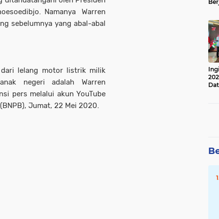
Ber
Lan
noesoedibjo. Namanya Warren
Apr
ng sebelumnya yang abal-abal
Ing
ri lelang motor listrik milik
202
anak negeri adalah Warren
Dat
ensi pers melalui akun YouTube
(BNPB), Jumat, 22 Mei 2020.
Be