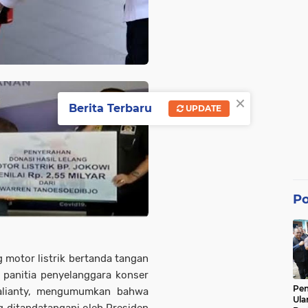
×
Berita Terbaru
UPDATE
Po
g motor listrik bertanda tangan
h panitia penyelanggara konser
Pe
Zalianty, mengumumkan bahwa
Ula
g ditandatangani oleh Presiden