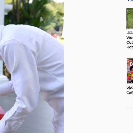
Vid
Cub
Kot
Vid
Caf