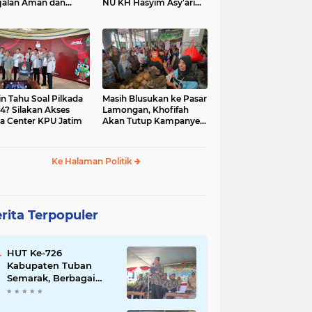
jalan Aman dan
NU KH Hasyim Asy’ari
car, KPU Jatim
dan Gus Dur
esiasi Petugas KPPS
in Tahu Soal Pilkada
Masih Blusukan ke Pasar
4? Silakan Akses
Lamongan, Khofifah
a Center KPU Jatim
Akan Tutup Kampanye
Besok dengan Dzikir,
Sholawat dan Doa di
Jatim Expo
Ke Halaman Politik
rita Terpopuler
HUT Ke-726
Kabupaten Tuban
Semarak, Berbagai
Prestasinya Pun
Membanggakan