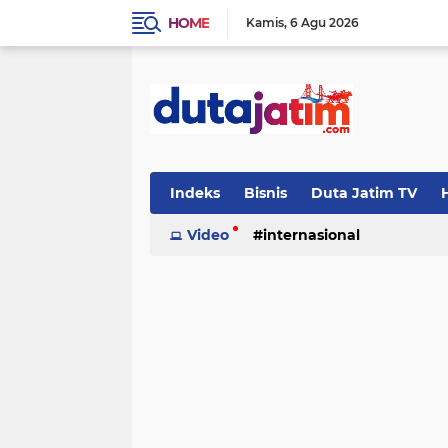
HOME
Kamis
6 Agu 2026
Indeks
Bisnis
Duta Jatim TV
H
Video
internasional