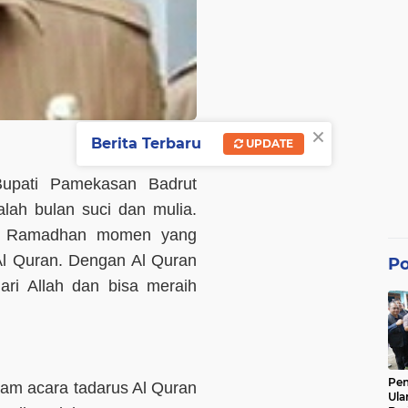
×
Berita Terbaru
UPDATE
Bupati Pamekasan Badrut
h bulan suci dan mulia.
n. Ramadhan momen yang
 Al Quran. Dengan Al Quran
Po
ri Allah dan bisa meraih
Pe
am acara tadarus Al Quran
Ula