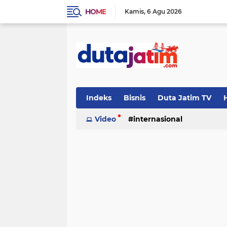
HOME
Kamis
6 Agu 2026
Indeks
Bisnis
Duta Jatim TV
H
Video
internasional