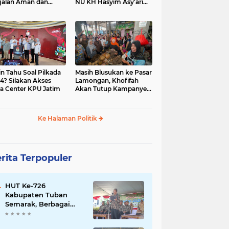
jalan Aman dan
NU KH Hasyim Asy’ari
car, KPU Jatim
dan Gus Dur
esiasi Petugas KPPS
in Tahu Soal Pilkada
Masih Blusukan ke Pasar
4? Silakan Akses
Lamongan, Khofifah
a Center KPU Jatim
Akan Tutup Kampanye
Besok dengan Dzikir,
Sholawat dan Doa di
Jatim Expo
Ke Halaman Politik
rita Terpopuler
HUT Ke-726
Kabupaten Tuban
Semarak, Berbagai
Prestasinya Pun
Membanggakan