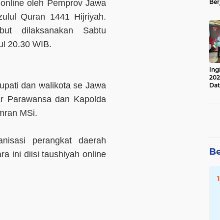
 online oleh Pemprov Jawa
Ber
Lan
ulul Quran 1441 Hijriyah.
Apr
but dilaksanakan Sabtu
kul 20.30 WIB.
Ing
202
bupati dan walikota se Jawa
Dat
dar Parawansa dan Kapolda
Imran MSi.
anisasi perangkat daerah
Be
a ini diisi taushiyah online