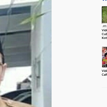
Vid
Cub
Kot
Vid
Caf