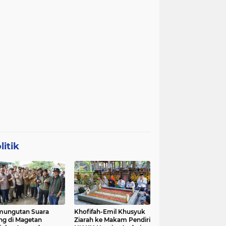
litik
mungutan Suara
Khofifah-Emil Khusyuk
ng di Magetan
Ziarah ke Makam Pendiri