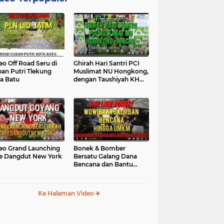
eo Off Road Seru di
Ghirah Hari Santri PCI
an Putri Tlekung
Muslimat NU Hongkong,
a Batu
dengan Taushiyah KH
Marzuki...
eo Grand Launching
Bonek & Bomber
e Dangdut New York
Bersatu Galang Dana
Bencana dan Bantu
UMKM, Mengapa Tidak...
Ke Halaman Video