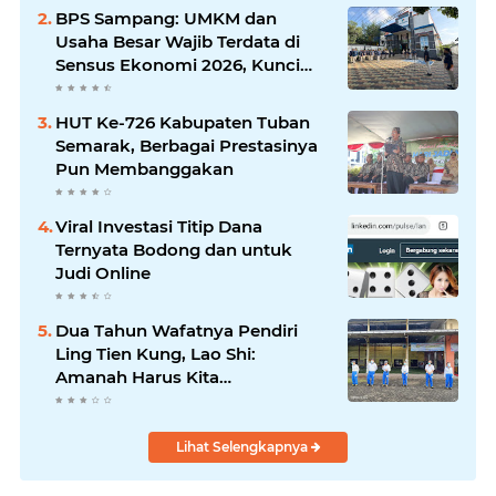
Silaturrahmi dan Media
BPS Sampang: UMKM dan
Komunikasi Antar-Kades untuk
Usaha Besar Wajib Terdata di
Memajukan Desa
Sensus Ekonomi 2026, Kunci
Kebijakan Tepat Sasaran
HUT Ke-726 Kabupaten Tuban
Semarak, Berbagai Prestasinya
Pun Membanggakan
Viral Investasi Titip Dana
Ternyata Bodong dan untuk
Judi Online
Dua Tahun Wafatnya Pendiri
Ling Tien Kung, Lao Shi:
Amanah Harus Kita
Laksanakan!
Lihat Selengkapnya