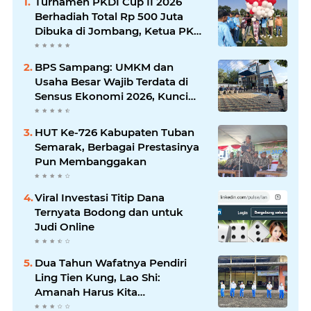
Turnamen PKDI Cup II 2026
Berhadiah Total Rp 500 Juta
Dibuka di Jombang, Ketua PKDI
Jatim Syaifullah Mahdi: Ajang
Silaturrahmi dan Media
BPS Sampang: UMKM dan
Komunikasi Antar-Kades untuk
Usaha Besar Wajib Terdata di
Memajukan Desa
Sensus Ekonomi 2026, Kunci
Kebijakan Tepat Sasaran
HUT Ke-726 Kabupaten Tuban
Semarak, Berbagai Prestasinya
Pun Membanggakan
Viral Investasi Titip Dana
Ternyata Bodong dan untuk
Judi Online
Dua Tahun Wafatnya Pendiri
Ling Tien Kung, Lao Shi:
Amanah Harus Kita
Laksanakan!