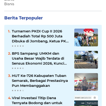
Bisnis
Berita Terpopuler
Turnamen PKDI Cup II 2026
Berhadiah Total Rp 500 Juta
Dibuka di Jombang, Ketua PKDI
Jatim Syaifullah Mahdi: Ajang
Silaturrahmi dan Media
BPS Sampang: UMKM dan
Komunikasi Antar-Kades untuk
Usaha Besar Wajib Terdata di
Memajukan Desa
Sensus Ekonomi 2026, Kunci
Kebijakan Tepat Sasaran
HUT Ke-726 Kabupaten Tuban
Semarak, Berbagai Prestasinya
Pun Membanggakan
Viral Investasi Titip Dana
Ternyata Bodong dan untuk