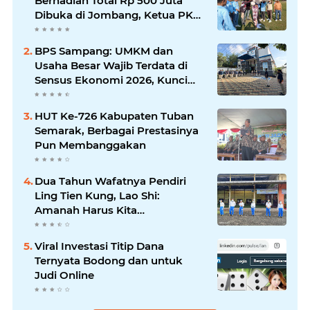
Berhadiah Total Rp 500 Juta
Dibuka di Jombang, Ketua PKDI
Jatim Syaifullah Mahdi: Ajang
Silaturrahmi dan Media
BPS Sampang: UMKM dan
Komunikasi Antar-Kades untuk
Usaha Besar Wajib Terdata di
Memajukan Desa
Sensus Ekonomi 2026, Kunci
Kebijakan Tepat Sasaran
HUT Ke-726 Kabupaten Tuban
Semarak, Berbagai Prestasinya
Pun Membanggakan
Dua Tahun Wafatnya Pendiri
Ling Tien Kung, Lao Shi:
Amanah Harus Kita
Laksanakan!
Viral Investasi Titip Dana
Ternyata Bodong dan untuk
Judi Online