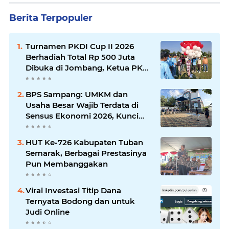
Berita Terpopuler
Turnamen PKDI Cup II 2026
Berhadiah Total Rp 500 Juta
Dibuka di Jombang, Ketua PKDI
Jatim Syaifullah Mahdi: Ajang
Silaturrahmi dan Media
BPS Sampang: UMKM dan
Komunikasi Antar-Kades untuk
Usaha Besar Wajib Terdata di
Memajukan Desa
Sensus Ekonomi 2026, Kunci
Kebijakan Tepat Sasaran
HUT Ke-726 Kabupaten Tuban
Semarak, Berbagai Prestasinya
Pun Membanggakan
Viral Investasi Titip Dana
Ternyata Bodong dan untuk
Judi Online