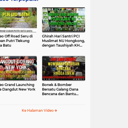
eo Off Road Seru di
Ghirah Hari Santri PCI
an Putri Tlekung
Muslimat NU Hongkong,
a Batu
dengan Taushiyah KH
Marzuki...
eo Grand Launching
Bonek & Bomber
e Dangdut New York
Bersatu Galang Dana
Bencana dan Bantu
UMKM, Mengapa Tidak...
Ke Halaman Video