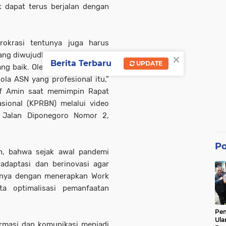
k dapat terus berjalan dengan
irokrasi tentunya juga harus
×
ang diwujudkan melalui sistem
Berita Terbaru
UPDATE
g baik. Oleh Karena itu, perlu
la ASN yang profesional itu,”
uf Amin saat memimpin Rapat
sional (KPRBN) melalui video
, Jalan Diponegoro Nomor 2,
Po
h, bahwa sejak awal pandemi
adaptasi dan berinovasi agar
aranya dengan menerapkan Work
a optimalisasi pemanfaatan
Pe
Ula
ormasi dan komunikasi menjadi