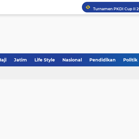
Khutbah Jumat: Meraw
JakOne Mobile Antar Ban
Sinergi Fiskal Moneter: 
aji
Jatim
Life Style
Nasional
Pendidikan
Politik