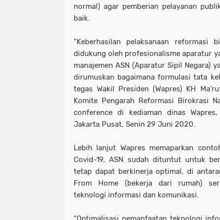
normal) agar pemberian pelayanan publi
baik.
“Keberhasilan pelaksanaan reformasi b
didukung oleh profesionalisme aparatur y
manajemen ASN (Aparatur Sipil Negara) yan
dirumuskan bagaimana formulasi tata kelo
tegas Wakil Presiden (Wapres) KH Ma’r
Komite Pengarah Reformasi Birokrasi Na
conference di kediaman dinas Wapres
Jakarta Pusat, Senin 29 Juni 2020.
Lebih lanjut Wapres memaparkan conto
Covid-19, ASN sudah dituntut untuk ber
tetap dapat berkinerja optimal, di ant
From Home (bekerja dari rumah) sert
teknologi informasi dan komunikasi.
“Optimalisasi pemanfaatan teknologi inf