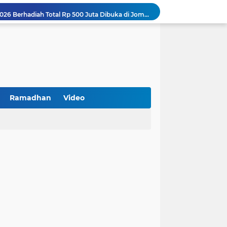
Turnamen PKDI Cup II 2026 Berhadiah Total Rp 500 Juta Dibuka di Jombang, Ketua PKDI Jatim Syaifullah Mahdi: Ajang Silaturrahmi dan Media Komunikasi Antar-Kades untuk Memajukan Desa
at Kemerdekaan
PKDI Cup II 2026 Resmi Bergulir di SGMRP Pamekasan, Bupati Dukung Bangun Stadion Di 13 Kecamatan untuk Pemerataan Sarana Olahraga
BNI Catat Fundamental Bisnis Kokoh di Bawah Danantara, Ditopang Pertumbuhan Kredit dan Kualitas Aset
k Jakarta Raih Digital Excellence Awards 2026
Peringatan HAN 2026, Pemerintah Pusat Apresiasi Komitmen Surabaya Penuhi Hak dan Lindungi Anak
Arah Baru Industri Jasa Keuangan
Antisipasi Balap Liar dan Gangguan Kamtibmas, Polres Pamekasan Amankan 62 Unit Sepeda Motor
Ramadhan
Video
Kawal Perencanaan Pembangunan Tepat Sasaran, Polsek Tlanakan Hadiri Musrenbangdes Desa Bandaran
BPS Sampang: UMKM dan Usaha Besar Wajib Terdata di Sensus Ekonomi 2026, Kunci Kebijakan Tepat Sasaran