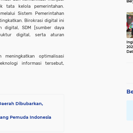
Ber
k tata kelola pemerintahan.
Lan
Apr
 melalui Sistem Pemerintahan
ingkatkan. Birokrasi digital ini
n digital, SDM [sumber daya
uktur digital, serta aturan
Ing
202
Dat
h meningkatkan optimalisasi
knologi informasi tersebut,
Be
 Daerah Dibubarkan,
ang Pemuda Indonesia