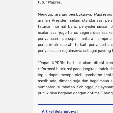
tutur Wapres.
Menutup arahan pembukanya, Waprespu
arahan Presiden, selain standarisasi pe
tatanan normal baru, penyederhanaan b
eselonisasi juga harus segera diselesaika
penyamaan persepsi antara pimpina
pemerintah daerah terkait penyederhana
penyelesaian regulasinya sebagai payung
“Rapat KPRBN hari ini akan ditentukan
reformasi birokrasi pada jangka pendek d
ingin dapat memperoleh gambaran ten
masih ada, dimana saja dan bagaimana so
sumbatan-sumbatan. Sehingga, pelayanan o
publik bisa berjalan dengan optimal,” pun
Artikel Selanjutnya