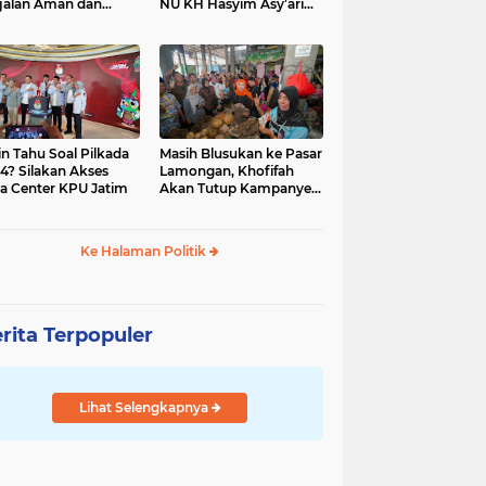
jalan Aman dan
NU KH Hasyim Asy’ari
car, KPU Jatim
dan Gus Dur
esiasi Petugas KPPS
in Tahu Soal Pilkada
Masih Blusukan ke Pasar
4? Silakan Akses
Lamongan, Khofifah
a Center KPU Jatim
Akan Tutup Kampanye
Besok dengan Dzikir,
Sholawat dan Doa di
Jatim Expo
Ke Halaman Politik
rita Terpopuler
Lihat Selengkapnya