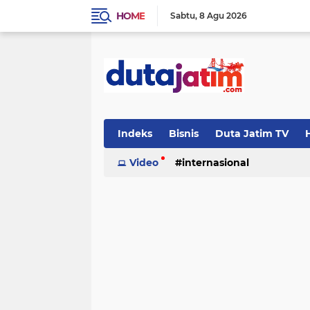
HOME
Sabtu
8 Agu 2026
Indeks
Bisnis
Duta Jatim TV
H
Video
internasional