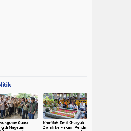
litik
mungutan Suara
Khofifah-Emil Khusyuk
ng di Magetan
Ziarah ke Makam Pendiri