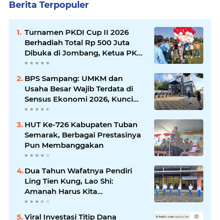
Berita Terpopuler
Turnamen PKDI Cup II 2026
Berhadiah Total Rp 500 Juta
Dibuka di Jombang, Ketua PKDI
Jatim Syaifullah Mahdi: Ajang
Silaturrahmi dan Media
BPS Sampang: UMKM dan
Komunikasi Antar-Kades untuk
Usaha Besar Wajib Terdata di
Memajukan Desa
Sensus Ekonomi 2026, Kunci
Kebijakan Tepat Sasaran
HUT Ke-726 Kabupaten Tuban
Semarak, Berbagai Prestasinya
Pun Membanggakan
Dua Tahun Wafatnya Pendiri
Ling Tien Kung, Lao Shi:
Amanah Harus Kita
Laksanakan!
Viral Investasi Titip Dana