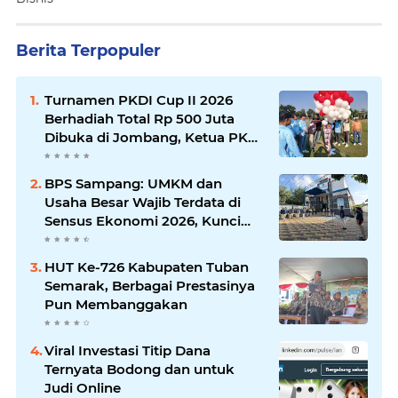
Berita Terpopuler
Turnamen PKDI Cup II 2026
Berhadiah Total Rp 500 Juta
Dibuka di Jombang, Ketua PKDI
Jatim Syaifullah Mahdi: Ajang
Silaturrahmi dan Media
BPS Sampang: UMKM dan
Komunikasi Antar-Kades untuk
Usaha Besar Wajib Terdata di
Memajukan Desa
Sensus Ekonomi 2026, Kunci
Kebijakan Tepat Sasaran
HUT Ke-726 Kabupaten Tuban
Semarak, Berbagai Prestasinya
Pun Membanggakan
Viral Investasi Titip Dana
Ternyata Bodong dan untuk
Judi Online