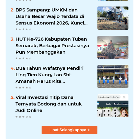
Jatim Syaifullah Mahdi: Ajang
Silaturrahmi dan Media
BPS Sampang: UMKM dan
Komunikasi Antar-Kades untuk
Usaha Besar Wajib Terdata di
Memajukan Desa
Sensus Ekonomi 2026, Kunci
Kebijakan Tepat Sasaran
HUT Ke-726 Kabupaten Tuban
Semarak, Berbagai Prestasinya
Pun Membanggakan
Dua Tahun Wafatnya Pendiri
Ling Tien Kung, Lao Shi:
Amanah Harus Kita
Laksanakan!
Viral Investasi Titip Dana
Ternyata Bodong dan untuk
Judi Online
Lihat Selengkapnya