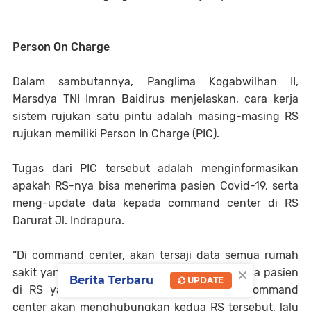
Person On Charge
Dalam sambutannya, Panglima Kogabwilhan II,
Marsdya TNI Imran Baidirus menjelaskan, cara kerja
sistem rujukan satu pintu adalah masing-masing RS
rujukan memiliki Person In Charge (PIC).
Tugas dari PIC tersebut adalah menginformasikan
apakah RS-nya bisa menerima pasien Covid-19, serta
meng-update data kepada command center di RS
Darurat Jl. Indrapura.
“Di command center, akan tersaji data semua rumah
×
sakit yang bisa menerima pasien. Jadi, jika ada pasien
Berita Terbaru
UPDATE
di RS yang akan dirujuk ke RS lainnya, command
center akan menghubungkan kedua RS tersebut, lalu