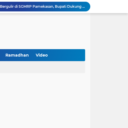
PKDI Cup II 2026 Resmi Bergulir di SGMRP Pamekasan, Bupati Dukung Bangun Stadion Di 13 Kecamatan untuk Pemerataan Sarana Olahraga
BNI Catat Fundamental Bisnis Kokoh di Bawah Danantara, Ditopang Pertumbuhan Kredit dan Kualitas Aset
k Jakarta Raih Digital Excellence Awards 2026
Peringatan HAN 2026, Pemerintah Pusat Apresiasi Komitmen Surabaya Penuhi Hak dan Lindungi Anak
Arah Baru Industri Jasa Keuangan
Reses Masa Persidangan III Tahun 2025-2026: DPRD Jatim Menyerap Aspirasi Mengawal Pembangunan Jawa Timur
Kemenkop Tekankan Peran Strategis Manajer dalam Menentukan Keberhasilan KDKMP
BPS Sampang: UMKM dan Usaha Besar Wajib Terdata di Sensus Ekonomi 2026, Kunci Kebijakan Tepat Sasaran
Ramadhan
Video
Turnamen PKDI Cup II 2026 Berhadiah Total Rp 500 Juta Dibuka di Jombang, Ketua PKDI Jatim Syaifullah Mahdi: Ajang Silaturrahmi dan Media Komunikasi Antar-Kades untuk Memajukan Desa
at Kemerdekaan