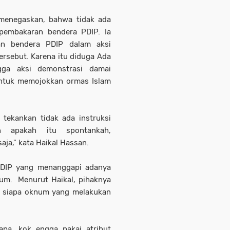
 menegaskan, bahwa tidak ada
 pembakaran bendera PDIP. Ia
an bendera PDIP dalam aksi
rsebut. Karena itu diduga Ada
gga aksi demonstrasi damai
 untuk memojokkan ormas Islam
i tekankan tidak ada instruksi
an apakah itu spontankah,
aja," kata Haikal Hassan.
PDIP yang menanggapi adanya
kum. Menurut Haikal, pihaknya
i siapa oknum yang melakukan
iapa, kok engga pakai atribut