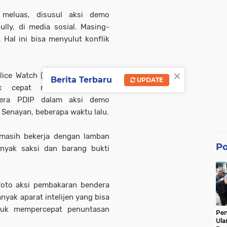
g meluas, disusul aksi demo
ully, di media sosial. Masing-
Hal ini bisa menyulut konflik
×
lice Watch (IPW) Neta S. Pane
Berita Terbaru
UPDATE
dak cepat mengungkap dan
era PDIP dalam aksi demo
Senayan, beberapa waktu lalu.
n masih bekerja dengan lamban
Po
nyak saksi dan barang bukti
foto aksi pembakaran bendera
anyak aparat intelijen yang bisa
tuk mempercepat penuntasan
Pe
Ula