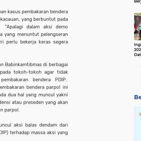
Ber
Lan
Apr
amban kasus pembakaran bendera
ekacauan, yang berbuntut pada
i. "Apalagi dalam aksi demo
a yang menuntut pelengseran
ri perlu bekerja keras segera
Ing
202
Dat
an Babinkamtibmas di berbagai
pada tokoh-tokoh agar tidak
i pembakaran bendera PDIP.
embakaran bendera parpol ini
 ada dua hal yang muncul yakni
Be
densi atau preseden yang akan
n parpol.
muncul aksi balas dendam dari
DIP) terhadap massa aksi yang