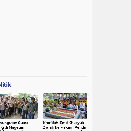
litik
mungutan Suara
Khofifah-Emil Khusyuk
ng di Magetan
Ziarah ke Makam Pendiri