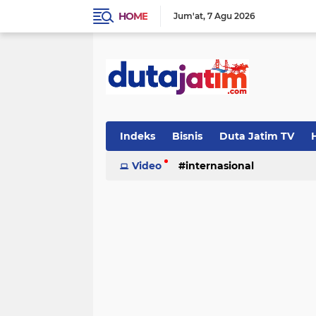
HOME
Jum'at
7 Agu 2026
Indeks
Bisnis
Duta Jatim TV
H
Video
internasional