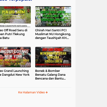
eo Off Road Seru di
Ghirah Hari Santri PCI
an Putri Tlekung
Muslimat NU Hongkong,
a Batu
dengan Taushiyah KH
Marzuki...
eo Grand Launching
Bonek & Bomber
e Dangdut New York
Bersatu Galang Dana
Bencana dan Bantu
UMKM, Mengapa Tidak...
Ke Halaman Video