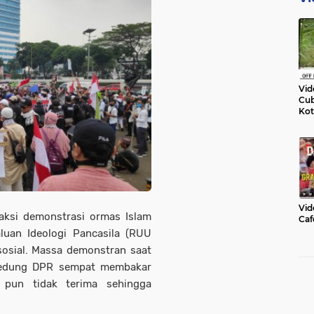
Vid
Cub
Kot
Vid
aksi demonstrasi ormas Islam
Caf
uan Ideologi Pancasila (RUU
sosial. Massa demonstran saat
 gedung DPR sempat membakar
 pun tidak terima sehingga