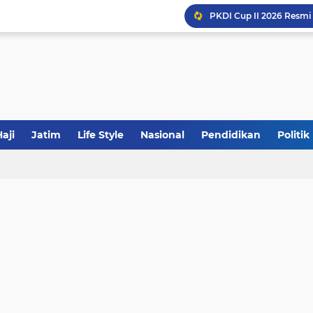
JakOne Mobile Antar Ban
Sinergi Fiskal Moneter: 
aji
Jatim
Life Style
Nasional
Pendidikan
Politik
Khutbah Jumat: Meraw