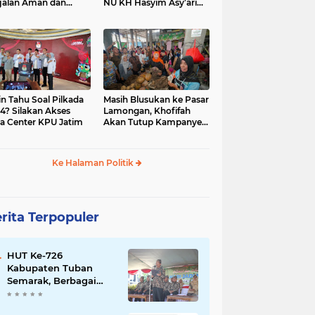
jalan Aman dan
NU KH Hasyim Asy’ari
car, KPU Jatim
dan Gus Dur
esiasi Petugas KPPS
in Tahu Soal Pilkada
Masih Blusukan ke Pasar
4? Silakan Akses
Lamongan, Khofifah
a Center KPU Jatim
Akan Tutup Kampanye
Besok dengan Dzikir,
Sholawat dan Doa di
Jatim Expo
Ke Halaman Politik
rita Terpopuler
HUT Ke-726
Kabupaten Tuban
Semarak, Berbagai
Prestasinya Pun
Membanggakan