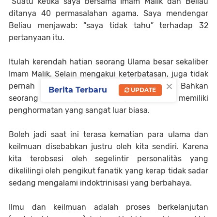
“Suatu ketika saya bersama Imam Malik dan Beliau
ditanya 40 permasalahan agama. Saya mendengar
Beliau menjawab: “saya tidak tahu” terhadap 32
pertanyaan itu.
Itulah kerendah hatian seorang Ulama besar sekaliber
Imam Malik. Selain mengakui keterbatasan, juga tidak
×
pernah bersikap menghakimi orang lain. Bahkan
Berita Terbaru
UPDATE
seorang muridnya Imam Syafii Beliau memiliki
penghormatan yang sangat luar biasa.
Boleh jadi saat ini terasa kematian para ulama dan
keilmuan disebabkan justru oleh kita sendiri. Karena
kita terobsesi oleh segelintir personalitàs yang
dikelilingi oleh pengikut fanatik yang kerap tidak sadar
sedang mengalami indoktrinisasi yang berbahaya.
Ilmu dan keilmuan adalah proses berkelanjutan