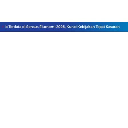
 Terdata di Sensus Ekonomi 2026, Kunci Kebijakan Tepat Sasaran
Tur
Facebook
Instagram
Pinterest
Twitter
YouTube