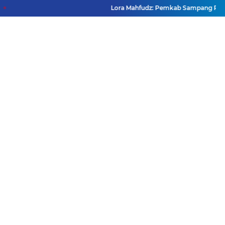
Lora Mahfudz: Pemkab Sampang Pastikan Ti
Facebook
Instagram
Pinterest
Twitter
YouTube
Redaksi
Pasang Iklan
Pedoman Media Siber
Disclaimer
Privacy Policy
Pedoman Media Siber
Copyright ©
2026 DutaJatim.Com