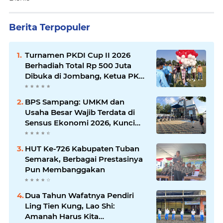
Berita Terpopuler
Turnamen PKDI Cup II 2026
Berhadiah Total Rp 500 Juta
Dibuka di Jombang, Ketua PKDI
Jatim Syaifullah Mahdi: Ajang
Silaturrahmi dan Media
BPS Sampang: UMKM dan
Komunikasi Antar-Kades untuk
Usaha Besar Wajib Terdata di
Memajukan Desa
Sensus Ekonomi 2026, Kunci
Kebijakan Tepat Sasaran
HUT Ke-726 Kabupaten Tuban
Semarak, Berbagai Prestasinya
Pun Membanggakan
Dua Tahun Wafatnya Pendiri
Ling Tien Kung, Lao Shi:
Amanah Harus Kita