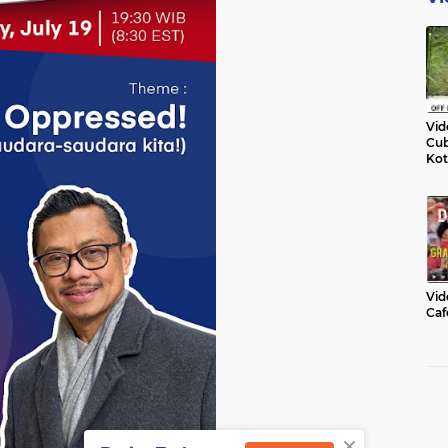
Vid
Cub
Kot
Vid
Caf
×