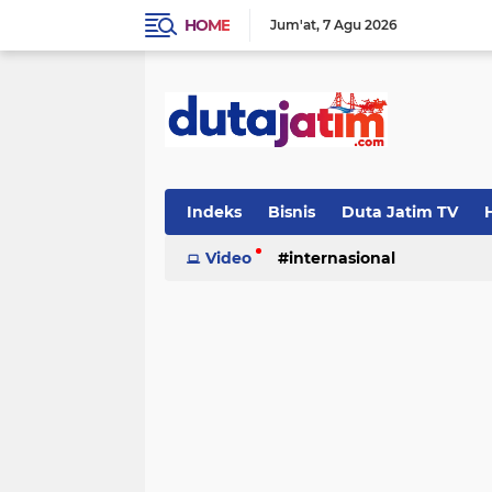
HOME
Jum'at
7 Agu 2026
Indeks
Bisnis
Duta Jatim TV
H
Video
internasional