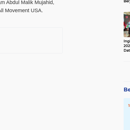
Ber
am Abdul Malik Mujahid,
Lan
 All Movement USA.
Apr
Ing
202
Dat
Be