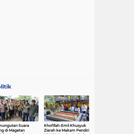
litik
mungutan Suara
Khofifah-Emil Khusyuk
ng di Magetan
Ziarah ke Makam Pendiri