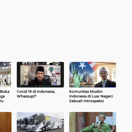
 Buka
Covid 19 di Indonesia,
Komunitas Muslim
uga
Whassup!?
Indonesia di Luar Negeri:
ru
Sebuah Introspeksi