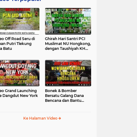
eo Off Road Seru di
Ghirah Hari Santri PCI
an Putri Tlekung
Muslimat NU Hongkong,
a Batu
dengan Taushiyah KH
Marzuki...
eo Grand Launching
Bonek & Bomber
e Dangdut New York
Bersatu Galang Dana
Bencana dan Bantu
UMKM, Mengapa Tidak...
Ke Halaman Video