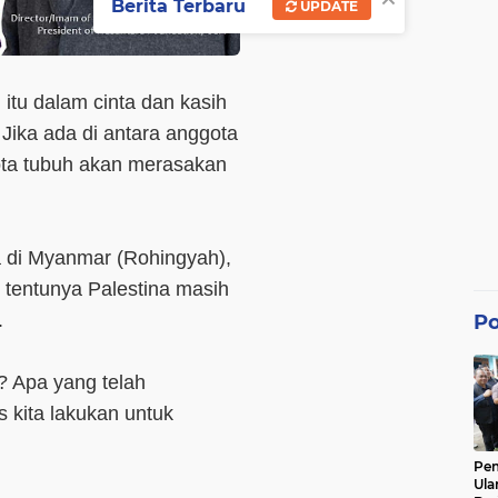
Berita Terbaru
UPDATE
tu dalam cinta dan kasih
Jika ada di antara anggota
ota tubuh akan merasakan
a di Myanmar (Rohingyah),
n tentunya Palestina masih
.
Po
 Apa yang telah
 kita lakukan untuk
Pe
Ula