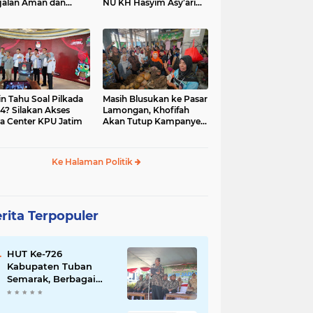
jalan Aman dan
NU KH Hasyim Asy’ari
car, KPU Jatim
dan Gus Dur
esiasi Petugas KPPS
in Tahu Soal Pilkada
Masih Blusukan ke Pasar
4? Silakan Akses
Lamongan, Khofifah
a Center KPU Jatim
Akan Tutup Kampanye
Besok dengan Dzikir,
Sholawat dan Doa di
Jatim Expo
Ke Halaman Politik
rita Terpopuler
HUT Ke-726
Kabupaten Tuban
Semarak, Berbagai
Prestasinya Pun
Membanggakan