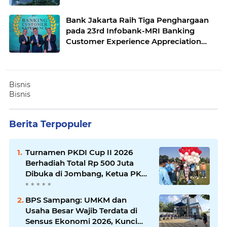
Bank Jakarta Raih Tiga Penghargaan
pada 23rd Infobank-MRI Banking
Customer Experience Appreciation
2026
Bisnis
Bisnis
Berita Terpopuler
Turnamen PKDI Cup II 2026
Berhadiah Total Rp 500 Juta
Dibuka di Jombang, Ketua PKDI
Jatim Syaifullah Mahdi: Ajang
Silaturrahmi dan Media
BPS Sampang: UMKM dan
Komunikasi Antar-Kades untuk
Usaha Besar Wajib Terdata di
Memajukan Desa
Sensus Ekonomi 2026, Kunci