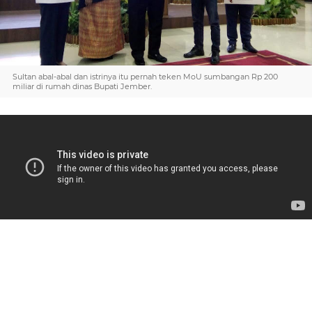
Sultan abal-abal dan istrinya itu pernah teken MoU sumbangan Rp 200
miliar di rumah dinas Bupati Jember.