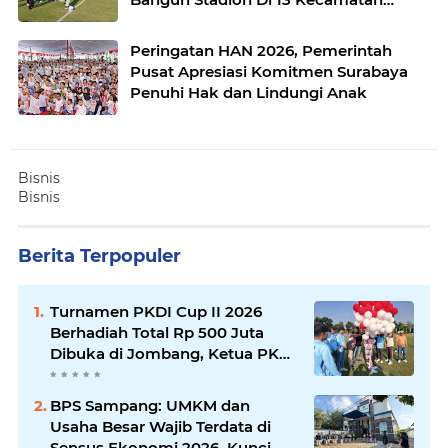
untuk Pemerataan Sarana Olahraga
Peringatan HAN 2026, Pemerintah
Pusat Apresiasi Komitmen Surabaya
Penuhi Hak dan Lindungi Anak
Bisnis
Bisnis
Berita Terpopuler
Turnamen PKDI Cup II 2026
Berhadiah Total Rp 500 Juta
Dibuka di Jombang, Ketua PKDI
Jatim Syaifullah Mahdi: Ajang
Silaturrahmi dan Media
BPS Sampang: UMKM dan
Komunikasi Antar-Kades untuk
Usaha Besar Wajib Terdata di
Memajukan Desa
Sensus Ekonomi 2026, Kunci