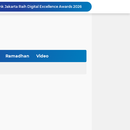
k Jakarta Raih Digital Excellence Awards 2026
Peringatan HAN 2026, Pemerintah Pusat Apresiasi Komitmen Surabaya Penuhi Hak dan Lindungi Anak
Arah Baru Industri Jasa Keuangan
Reses Masa Persidangan III Tahun 2025-2026: DPRD Jatim Menyerap Aspirasi Mengawal Pembangunan Jawa Timur
Kemenkop Tekankan Peran Strategis Manajer dalam Menentukan Keberhasilan KDKMP
an, Pengemudi Ditangkap
Khutbah Jumat: Berpegang Teguh pada Akidah Ahlus Sunnah wal Jamaah, Akidah Mayoritas Umat
Borong Prestasi, Satlantas Polres Sampang Dinobatkan Terbaik II Input Data Digital Semester 1/2026
Ramadhan
Video
 Kikin Siapkan Program untuk Memajukan NU
BNI Catat Fundamental Bisnis Kokoh di Bawah Danantara, Ditopang Pertumbuhan Kredit dan Kualitas Aset