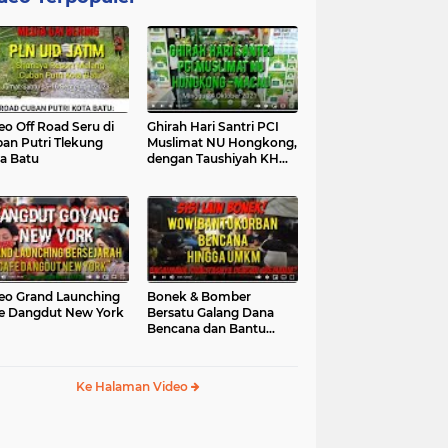
eo Off Road Seru di
Ghirah Hari Santri PCI
an Putri Tlekung
Muslimat NU Hongkong,
a Batu
dengan Taushiyah KH
Marzuki...
eo Grand Launching
Bonek & Bomber
e Dangdut New York
Bersatu Galang Dana
Bencana dan Bantu
UMKM, Mengapa Tidak...
Ke Halaman Video