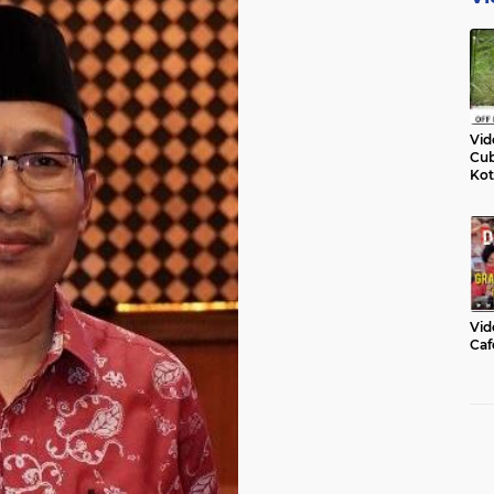
Vid
Cub
Kot
Vid
Caf