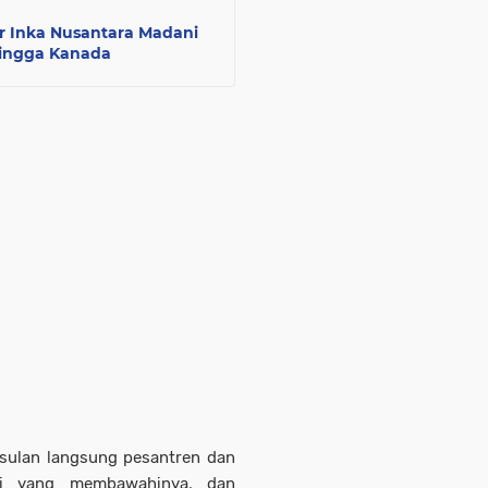
 Inka Nusantara Madani
hingga Kanada
usulan langsung pesantren dan
si yang membawahinya, dan