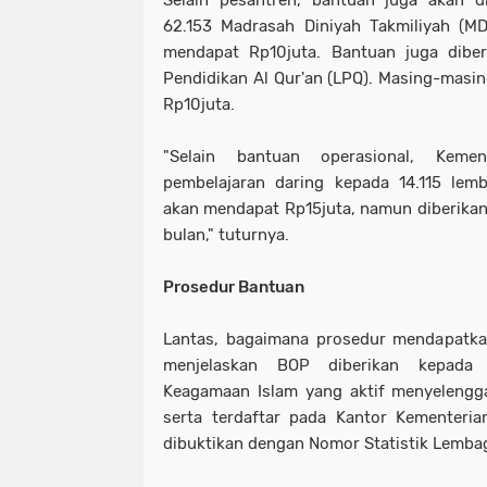
Selain pesantren, bantuan juga akan d
62.153 Madrasah Diniyah Takmiliyah (M
mendapat Rp10juta. Bantuan juga dibe
Pendidikan Al Qur'an (LPQ). Masing-mas
Rp10juta.
"Selain bantuan operasional, Keme
pembelajaran daring kepada 14.115 lem
akan mendapat Rp15juta, namun diberikan 
bulan," tuturnya.
Prosedur Bantuan
Lantas, bagaimana prosedur mendapatka
menjelaskan BOP diberikan kepada 
Keagamaan Islam yang aktif menyelengga
serta terdaftar pada Kantor Kementeria
dibuktikan dengan Nomor Statistik Lemba