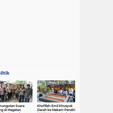
litik
mungutan Suara
Khofifah-Emil Khusyuk
ng di Magetan
Ziarah ke Makam Pendiri