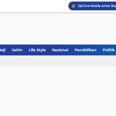
JakOne Mobile Antar Ban
Sinergi Fiskal Moneter: 
Tabrak Lari di Pamekas
aji
Jatim
Life Style
Nasional
Pendidikan
Politik
Calon Ketum PBNU, Gus