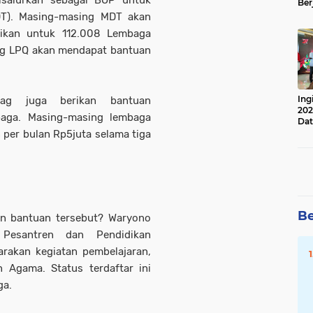
isalurkan sebagai BOP untuk
Ber
Lan
DT). Masing-masing MDT akan
Apr
rikan untuk 112.008 Lembaga
ing LPQ akan mendapat bantuan
Ing
nag juga berikan bantuan
202
baga. Masing-masing lembaga
Dat
per bulan Rp5juta selama tiga
Be
n bantuan tersebut? Waryono
Pesantren dan Pendidikan
rakan kegiatan pembelajaran,
n Agama. Status terdaftar ini
ga.