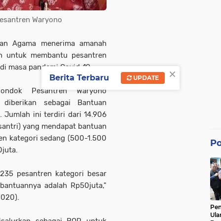
Pesantren Waryono
an Agama menerima amanah
un untuk membantu pesantren
di masa pandemi Covid-19.
×
Berita Terbaru
UPDATE
Pondok Pesantren Waryono
 diberikan sebagai Bantuan
 Jumlah ini terdiri dari 14.906
santri) yang mendapat bantuan
en kategori sedang (500-1.500
Po
0juta.
235 pesantren kategori besar
 bantuannya adalah Rp50juta,"
2020).
Pe
Ula