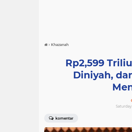
›
Khazanah
Rp2,599 Trili
Diniyah, da
Men
Saturday,
komentar