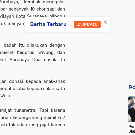
 Surabaya, kembali menggelar
nebar sebanyak 10 ekor sapi dan
layah Kota Surabaya, Minggu
×
untuk menyambut
Idul Adha 1441
Berita Terbaru
UPDATE
 ibadah itu dilakukan dengan
daerah Kedurus, Wiyung, dan
ut, Surabaya. Dua musala itu
kan donasi kepada anak-anak
Po
modal usaha kepada salah satu
Welut.
mijat tunanetra. Tapi karena
arian keluarga yang memiliki 2
bab tak ada orang pijat karena
Pe
Ula