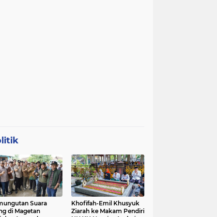
litik
mungutan Suara
Khofifah-Emil Khusyuk
ng di Magetan
Ziarah ke Makam Pendiri