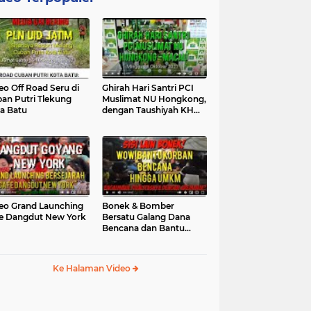
eo Off Road Seru di
Ghirah Hari Santri PCI
an Putri Tlekung
Muslimat NU Hongkong,
a Batu
dengan Taushiyah KH
Marzuki...
eo Grand Launching
Bonek & Bomber
e Dangdut New York
Bersatu Galang Dana
Bencana dan Bantu
UMKM, Mengapa Tidak...
Ke Halaman Video