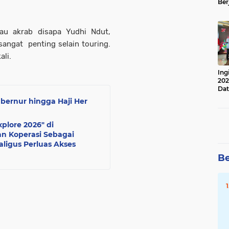
Ber
Lan
Apr
au akrab disapa Yudhi Ndut,
angat penting selain touring.
ali.
Ing
202
Dat
bernur hingga Haji Her
plore 2026" di
n Koperasi Sebagai
ligus Perluas Akses
Be