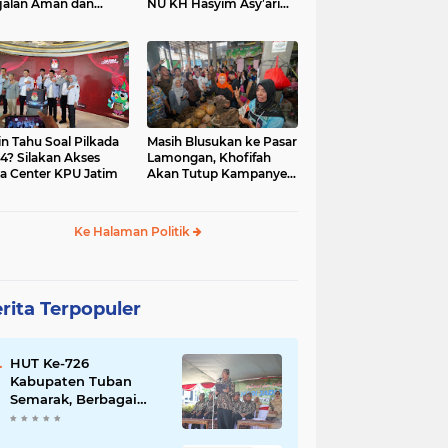
jalan Aman dan
NU KH Hasyim Asy’ari
car, KPU Jatim
dan Gus Dur
esiasi Petugas KPPS
in Tahu Soal Pilkada
Masih Blusukan ke Pasar
4? Silakan Akses
Lamongan, Khofifah
a Center KPU Jatim
Akan Tutup Kampanye
Besok dengan Dzikir,
Sholawat dan Doa di
Jatim Expo
Ke Halaman Politik
rita Terpopuler
HUT Ke-726
Kabupaten Tuban
Semarak, Berbagai
Prestasinya Pun
Membanggakan