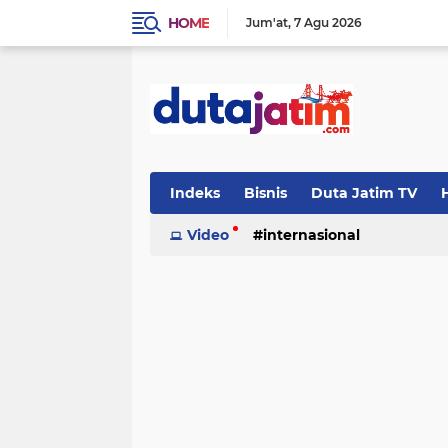
HOME
Jum'at
7 Agu 2026
Indeks
Bisnis
Duta Jatim TV
H
Video
internasional