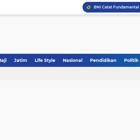
JakOne Mobile Antar Ban
Sinergi Fiskal Moneter: 
Tabrak Lari di Pamekas
aji
Jatim
Life Style
Nasional
Pendidikan
Politik