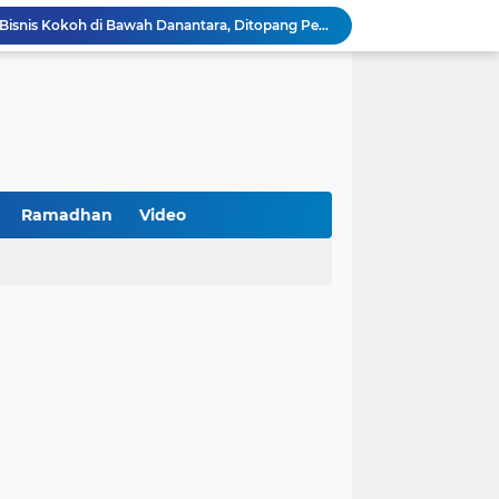
BNI Catat Fundamental Bisnis Kokoh di Bawah Danantara, Ditopang Pertumbuhan Kredit dan Kualitas Aset
k Jakarta Raih Digital Excellence Awards 2026
Peringatan HAN 2026, Pemerintah Pusat Apresiasi Komitmen Surabaya Penuhi Hak dan Lindungi Anak
Arah Baru Industri Jasa Keuangan
Reses Masa Persidangan III Tahun 2025-2026: DPRD Jatim Menyerap Aspirasi Mengawal Pembangunan Jawa Timur
Kemenkop Tekankan Peran Strategis Manajer dalam Menentukan Keberhasilan KDKMP
an, Pengemudi Ditangkap
Khutbah Jumat: Berpegang Teguh pada Akidah Ahlus Sunnah wal Jamaah, Akidah Mayoritas Umat
Ramadhan
Video
Borong Prestasi, Satlantas Polres Sampang Dinobatkan Terbaik II Input Data Digital Semester 1/2026
PKDI Cup II 2026 Resmi Bergulir di SGMRP Pamekasan, Bupati Dukung Bangun Stadion Di 13 Kecamatan untuk Pemerataan Sarana Olahraga