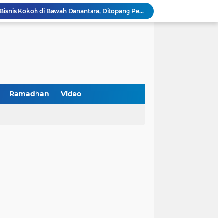
BNI Catat Fundamental Bisnis Kokoh di Bawah Danantara, Ditopang Pertumbuhan Kredit dan Kualitas Aset
k Jakarta Raih Digital Excellence Awards 2026
Peringatan HAN 2026, Pemerintah Pusat Apresiasi Komitmen Surabaya Penuhi Hak dan Lindungi Anak
Arah Baru Industri Jasa Keuangan
Reses Masa Persidangan III Tahun 2025-2026: DPRD Jatim Menyerap Aspirasi Mengawal Pembangunan Jawa Timur
Kemenkop Tekankan Peran Strategis Manajer dalam Menentukan Keberhasilan KDKMP
an, Pengemudi Ditangkap
Khutbah Jumat: Berpegang Teguh pada Akidah Ahlus Sunnah wal Jamaah, Akidah Mayoritas Umat
Ramadhan
Video
Borong Prestasi, Satlantas Polres Sampang Dinobatkan Terbaik II Input Data Digital Semester 1/2026
PKDI Cup II 2026 Resmi Bergulir di SGMRP Pamekasan, Bupati Dukung Bangun Stadion Di 13 Kecamatan untuk Pemerataan Sarana Olahraga