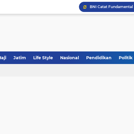
JakOne Mobile Antar Ban
Sinergi Fiskal Moneter: 
Tabrak Lari di Pamekas
aji
Jatim
Life Style
Nasional
Pendidikan
Politik