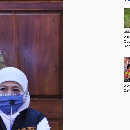
Vid
Cub
Kot
Vid
Caf