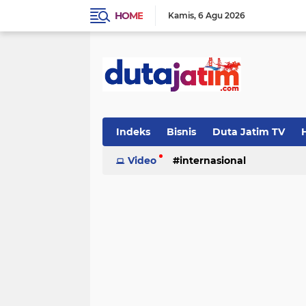
HOME
Kamis
6 Agu 2026
Indeks
Bisnis
Duta Jatim TV
H
Video
internasional