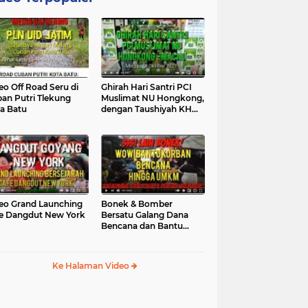
eo Off Road Seru di
Ghirah Hari Santri PCI
an Putri Tlekung
Muslimat NU Hongkong,
a Batu
dengan Taushiyah KH
Marzuki...
eo Grand Launching
Bonek & Bomber
e Dangdut New York
Bersatu Galang Dana
Bencana dan Bantu
UMKM, Mengapa Tidak...
Ke Halaman Video