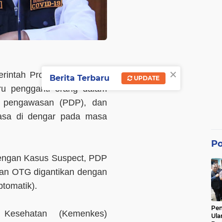
×
rintah Provinsi (Pemprov)
Berita Terbaru
UPDATE
ru pengganti orang dalam
 pengawasan (PDP), dan
iasa di dengar pada masa
Po
 dengan Kasus Suspect, PDP
dan OTG digantikan dengan
ptomatik).
Pe
n Kesehatan (Kemenkes)
Ula