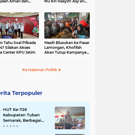
jalan Aman dan
NU KH Hasyim Asy’ari
car, KPU Jatim
dan Gus Dur
esiasi Petugas KPPS
in Tahu Soal Pilkada
Masih Blusukan ke Pasar
4? Silakan Akses
Lamongan, Khofifah
a Center KPU Jatim
Akan Tutup Kampanye
Besok dengan Dzikir,
Sholawat dan Doa di
Jatim Expo
Ke Halaman Politik
rita Terpopuler
HUT Ke-726
Kabupaten Tuban
Semarak, Berbagai
Prestasinya Pun
Membanggakan