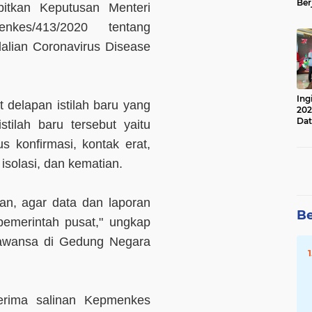
Ber
bitkan Keputusan Menteri
Lan
Apr
nkes/413/2020 tentang
lian Coronavirus Disease
Ing
 delapan istilah baru yang
202
Dat
tilah baru tersebut yaitu
s konfirmasi, kontak erat,
 isolasi, dan kematian.
an, agar data dan laporan
Be
emerintah pusat," ungkap
rawansa di Gedung Negara
erima salinan Kepmenkes