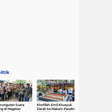
litik
mungutan Suara
Khofifah-Emil Khusyuk
ng di Magetan
Ziarah ke Makam Pendiri