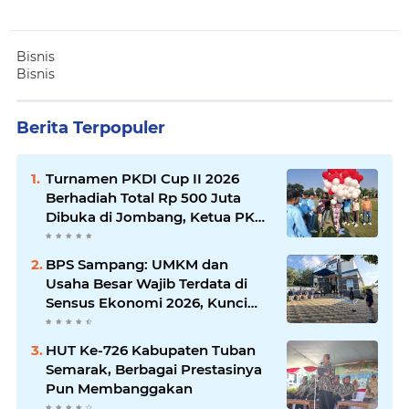
Bisnis
Bisnis
Berita Terpopuler
Turnamen PKDI Cup II 2026
Berhadiah Total Rp 500 Juta
Dibuka di Jombang, Ketua PKDI
Jatim Syaifullah Mahdi: Ajang
Silaturrahmi dan Media
BPS Sampang: UMKM dan
Komunikasi Antar-Kades untuk
Usaha Besar Wajib Terdata di
Memajukan Desa
Sensus Ekonomi 2026, Kunci
Kebijakan Tepat Sasaran
HUT Ke-726 Kabupaten Tuban
Semarak, Berbagai Prestasinya
Pun Membanggakan