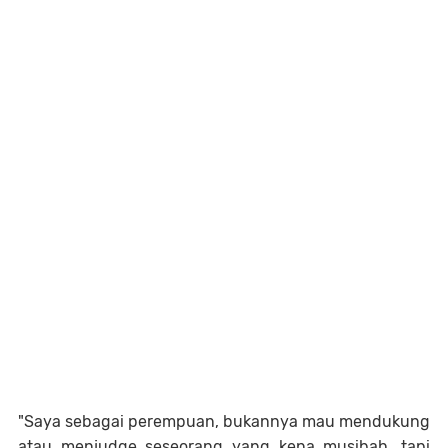
"Saya sebagai perempuan, bukannya mau mendukung
atau menjudge seseorang yang kena musibah, tapi