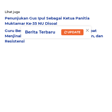
Lihat juga
Penunjukan Gus Ipul Sebagai Ketua Panitia
Muktamar Ke-35 NU Disoal
×
Guru Besar UIN Madura: Kurikulum Cinta Dapat
Berita Terbaru
UPDATE
Menjinakkan Perundungan, Roasting, Kacoan, dan
Resistensi