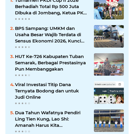
Turnamen PKDI Cup II 2026
Berhadiah Total Rp 500 Juta
Dibuka di Jombang, Ketua PKDI
Jatim Syaifullah Mahdi: Ajang
Silaturrahmi dan Media
BPS Sampang: UMKM dan
Komunikasi Antar-Kades untuk
Usaha Besar Wajib Terdata di
Memajukan Desa
Sensus Ekonomi 2026, Kunci
Kebijakan Tepat Sasaran
HUT Ke-726 Kabupaten Tuban
Semarak, Berbagai Prestasinya
Pun Membanggakan
Viral Investasi Titip Dana
Ternyata Bodong dan untuk
Judi Online
Dua Tahun Wafatnya Pendiri
Ling Tien Kung, Lao Shi:
Amanah Harus Kita
Laksanakan!