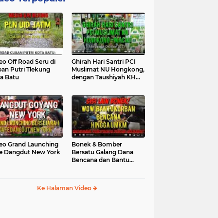
eo Off Road Seru di
Ghirah Hari Santri PCI
an Putri Tlekung
Muslimat NU Hongkong,
a Batu
dengan Taushiyah KH
Marzuki...
eo Grand Launching
Bonek & Bomber
e Dangdut New York
Bersatu Galang Dana
Bencana dan Bantu
UMKM, Mengapa Tidak...
Ke Halaman Video