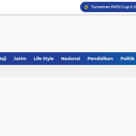
Khutbah Jumat: Meraw
JakOne Mobile Antar Ban
Sinergi Fiskal Moneter: 
aji
Jatim
Life Style
Nasional
Pendidikan
Politik