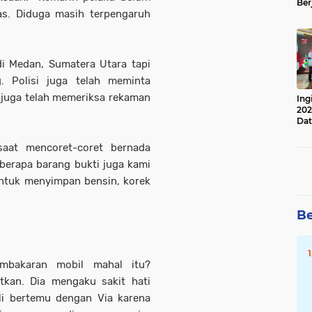
Ber
as. Diduga masih terpengaruh
Lan
Apr
di Medan, Sumatera Utara tapi
g. Polisi juga telah meminta
 juga telah memeriksa rekaman
Ing
202
Dat
aat mencoret-coret bernada
berapa barang bukti juga kami
untuk menyimpan bensin, korek
Be
mbakaran mobil mahal itu?
kan. Dia mengaku sakit hati
ali bertemu dengan Via karena