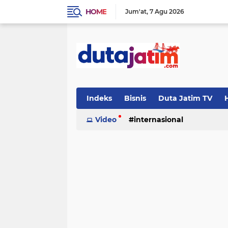
HOME
Jum'at
7 Agu 2026
Indeks
Bisnis
Duta Jatim TV
H
Video
internasional