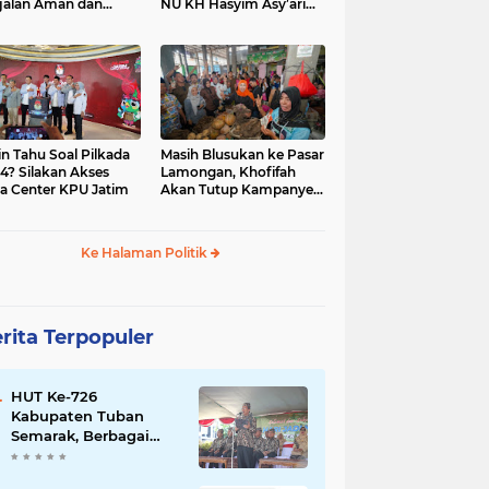
jalan Aman dan
NU KH Hasyim Asy’ari
car, KPU Jatim
dan Gus Dur
esiasi Petugas KPPS
in Tahu Soal Pilkada
Masih Blusukan ke Pasar
4? Silakan Akses
Lamongan, Khofifah
a Center KPU Jatim
Akan Tutup Kampanye
Besok dengan Dzikir,
Sholawat dan Doa di
Jatim Expo
Ke Halaman Politik
rita Terpopuler
HUT Ke-726
Kabupaten Tuban
Semarak, Berbagai
Prestasinya Pun
Membanggakan