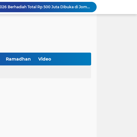
Turnamen PKDI Cup II 2026 Berhadiah Total Rp 500 Juta Dibuka di Jombang, Ketua PKDI Jatim Syaifullah Mahdi: Ajang Silaturrahmi dan Media Komunikasi Antar-Kades untuk Memajukan Desa
at Kemerdekaan
PKDI Cup II 2026 Resmi Bergulir di SGMRP Pamekasan, Bupati Dukung Bangun Stadion Di 13 Kecamatan untuk Pemerataan Sarana Olahraga
BNI Catat Fundamental Bisnis Kokoh di Bawah Danantara, Ditopang Pertumbuhan Kredit dan Kualitas Aset
k Jakarta Raih Digital Excellence Awards 2026
Peringatan HAN 2026, Pemerintah Pusat Apresiasi Komitmen Surabaya Penuhi Hak dan Lindungi Anak
Arah Baru Industri Jasa Keuangan
Reses Masa Persidangan III Tahun 2025-2026: DPRD Jatim Menyerap Aspirasi Mengawal Pembangunan Jawa Timur
Ramadhan
Video
Kemenkop Tekankan Peran Strategis Manajer dalam Menentukan Keberhasilan KDKMP
BPS Sampang: UMKM dan Usaha Besar Wajib Terdata di Sensus Ekonomi 2026, Kunci Kebijakan Tepat Sasaran