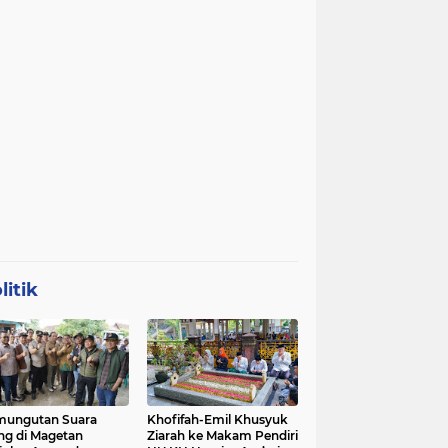
litik
mungutan Suara
Khofifah-Emil Khusyuk
ng di Magetan
Ziarah ke Makam Pendiri