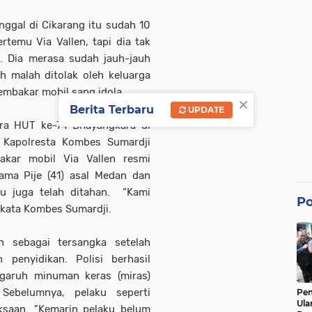
nggal di Cikarang itu sudah 10
rtemu Via Vallen, tapi dia tak
. Dia merasa sudah jauh-jauh
h malah ditolak oleh keluarga
embakar mobil sang idola.
×
Berita Terbaru
UPDATE
ra HUT ke-74 Bhayangkara di
, Kapolresta Kombes Sumardji
kar mobil Via Vallen resmi
nama Pije (41) asal Medan dan
tu juga telah ditahan. “Kami
Po
" kata Kombes Sumardji.
n sebagai tersangka setelah
 penyidikan. Polisi berhasil
garuh minuman keras (miras)
Sebelumnya, pelaku seperti
Pe
Ula
iksaan. "Kemarin pelaku belum