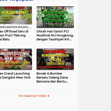
eo Off Road Seru di
Ghirah Hari Santri PCI
an Putri Tlekung
Muslimat NU Hongkong,
a Batu
dengan Taushiyah KH
Marzuki...
eo Grand Launching
Bonek & Bomber
e Dangdut New York
Bersatu Galang Dana
Bencana dan Bantu
UMKM, Mengapa Tidak...
Ke Halaman Video