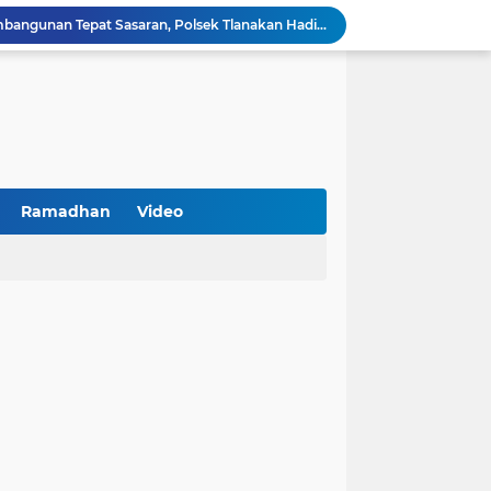
Kawal Perencanaan Pembangunan Tepat Sasaran, Polsek Tlanakan Hadiri Musrenbangdes Desa Bandaran
BPS Sampang: UMKM dan Usaha Besar Wajib Terdata di Sensus Ekonomi 2026, Kunci Kebijakan Tepat Sasaran
Turnamen PKDI Cup II 2026 Berhadiah Total Rp 500 Juta Dibuka di Jombang, Ketua PKDI Jatim Syaifullah Mahdi: Ajang Silaturrahmi dan Media Komunikasi Antar-Kades untuk Memajukan Desa
at Kemerdekaan
PKDI Cup II 2026 Resmi Bergulir di SGMRP Pamekasan, Bupati Dukung Bangun Stadion Di 13 Kecamatan untuk Pemerataan Sarana Olahraga
BNI Catat Fundamental Bisnis Kokoh di Bawah Danantara, Ditopang Pertumbuhan Kredit dan Kualitas Aset
k Jakarta Raih Digital Excellence Awards 2026
Peringatan HAN 2026, Pemerintah Pusat Apresiasi Komitmen Surabaya Penuhi Hak dan Lindungi Anak
Ramadhan
Video
Arah Baru Industri Jasa Keuangan
Antisipasi Balap Liar dan Gangguan Kamtibmas, Polres Pamekasan Amankan 62 Unit Sepeda Motor