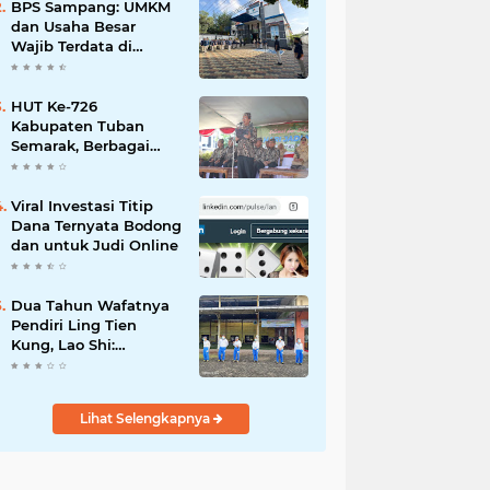
Mahdi: Ajang
BPS Sampang: UMKM
Silaturrahmi dan
dan Usaha Besar
Media Komunikasi
Wajib Terdata di
Antar-Kades untuk
Sensus Ekonomi 2026,
Memajukan Desa
Kunci Kebijakan Tepat
Sasaran
HUT Ke-726
Kabupaten Tuban
Semarak, Berbagai
Prestasinya Pun
Membanggakan
Viral Investasi Titip
Dana Ternyata Bodong
dan untuk Judi Online
Dua Tahun Wafatnya
Pendiri Ling Tien
Kung, Lao Shi:
Amanah Harus Kita
Laksanakan!
Lihat Selengkapnya