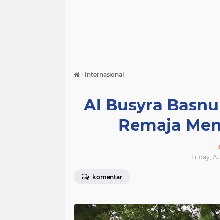
›
Internasional
Al Busyra Basnu
Remaja Menj
Friday, A
komentar