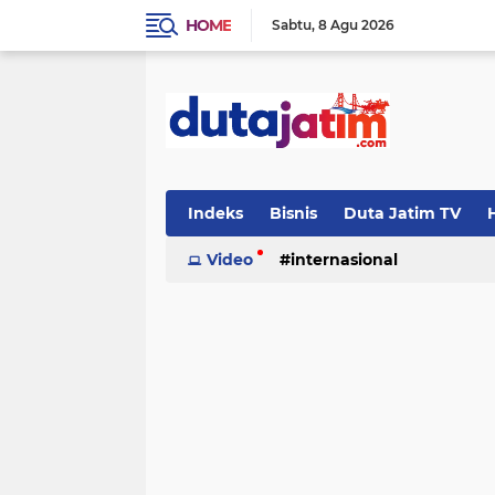
HOME
Sabtu
8 Agu 2026
Indeks
Bisnis
Duta Jatim TV
H
Video
internasional