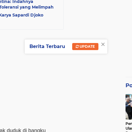
ntina: Indahnya
oleransi yang Melimpah
Karya Sapardi Djoko
×
Berita Terbaru
UPDATE
Po
Pe
Ula
ak duduk di bangku