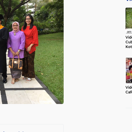
Vid
Cub
Kot
Vid
Caf