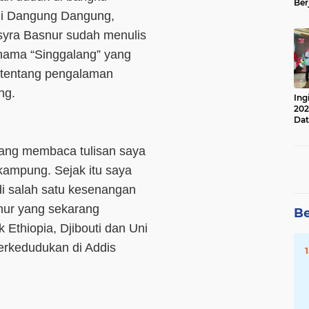
Ber
Lan
i Dangung Dangung,
Apr
syra Basnur sudah menulis
rnama “Singgalang” yang
a tentang pengalaman
ng.
Ing
202
Dat
nang membaca tulisan saya
ekampung. Sejak itu saya
di salah satu kesenangan
snur yang sekarang
Be
 Ethiopia, Djibouti dan Uni
berkedudukan di Addis