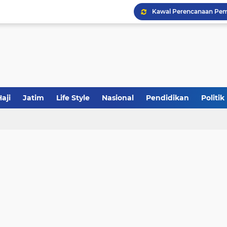
Khutbah Jumat: Meraw
JakOne Mobile Antar Ban
aji
Jatim
Life Style
Nasional
Pendidikan
Politik
Sinergi Fiskal Moneter: 