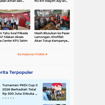
jalan Aman dan
NU KH Hasyim Asy’ari
car, KPU Jatim
dan Gus Dur
esiasi Petugas KPPS
in Tahu Soal Pilkada
Masih Blusukan ke Pasar
4? Silakan Akses
Lamongan, Khofifah
a Center KPU Jatim
Akan Tutup Kampanye
Besok dengan Dzikir,
Sholawat dan Doa di
Jatim Expo
Ke Halaman Politik
rita Terpopuler
Turnamen PKDI Cup II
2026 Berhadiah Total
Rp 500 Juta Dibuka di
Jombang, Ketua PKDI
Jatim Syaifullah