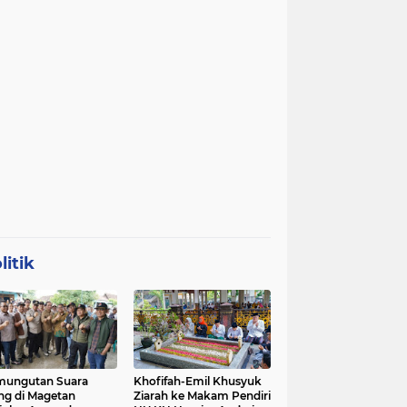
litik
mungutan Suara
Khofifah-Emil Khusyuk
ng di Magetan
Ziarah ke Makam Pendiri