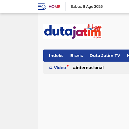
HOME
Sabtu
8 Agu 2026
Indeks
Bisnis
Duta Jatim TV
H
Video
internasional