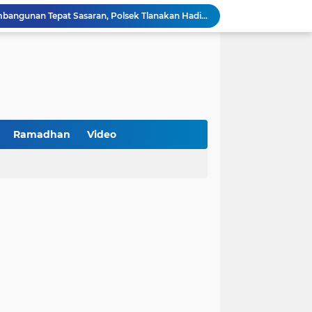
Kawal Perencanaan Pembangunan Tepat Sasaran, Polsek Tlanakan Hadiri Musrenbangdes Desa Bandaran
BPS Sampang: UMKM dan Usaha Besar Wajib Terdata di Sensus Ekonomi 2026, Kunci Kebijakan Tepat Sasaran
Turnamen PKDI Cup II 2026 Berhadiah Total Rp 500 Juta Dibuka di Jombang, Ketua PKDI Jatim Syaifullah Mahdi: Ajang Silaturrahmi dan Media Komunikasi Antar-Kades untuk Memajukan Desa
at Kemerdekaan
PKDI Cup II 2026 Resmi Bergulir di SGMRP Pamekasan, Bupati Dukung Bangun Stadion Di 13 Kecamatan untuk Pemerataan Sarana Olahraga
BNI Catat Fundamental Bisnis Kokoh di Bawah Danantara, Ditopang Pertumbuhan Kredit dan Kualitas Aset
k Jakarta Raih Digital Excellence Awards 2026
Peringatan HAN 2026, Pemerintah Pusat Apresiasi Komitmen Surabaya Penuhi Hak dan Lindungi Anak
Ramadhan
Video
Arah Baru Industri Jasa Keuangan
Antisipasi Balap Liar dan Gangguan Kamtibmas, Polres Pamekasan Amankan 62 Unit Sepeda Motor