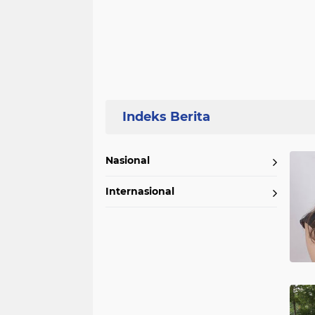
Home
Currently Browsing: Tokoh
Nasional
Internasional