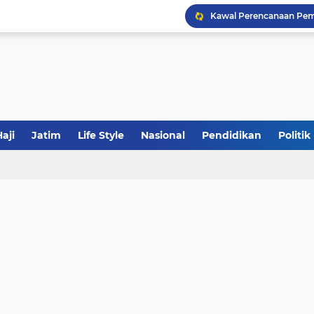
Khutbah Jumat: Meraw
JakOne Mobile Antar Ban
aji
Jatim
Life Style
Nasional
Pendidikan
Politik
Sinergi Fiskal Moneter: 