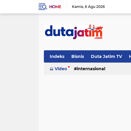
HOME
Kamis
6 Agu 2026
Indeks
Bisnis
Duta Jatim TV
H
Video
internasional