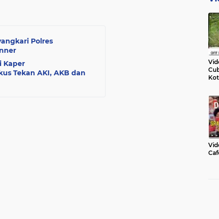
angkari Polres
anner
Vid
i Kaper
Cub
us Tekan AKI, AKB dan
Kot
Vid
Caf