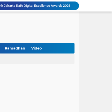
k Jakarta Raih Digital Excellence Awards 2026
Peringatan HAN 2026, Pemerintah Pusat Apresiasi Komitmen Surabaya Penuhi Hak dan Lindungi Anak
Arah Baru Industri Jasa Keuangan
Reses Masa Persidangan III Tahun 2025-2026: DPRD Jatim Menyerap Aspirasi Mengawal Pembangunan Jawa Timur
Kemenkop Tekankan Peran Strategis Manajer dalam Menentukan Keberhasilan KDKMP
an, Pengemudi Ditangkap
Khutbah Jumat: Berpegang Teguh pada Akidah Ahlus Sunnah wal Jamaah, Akidah Mayoritas Umat
Borong Prestasi, Satlantas Polres Sampang Dinobatkan Terbaik II Input Data Digital Semester 1/2026
Ramadhan
Video
 Kikin Siapkan Program untuk Memajukan NU
BNI Catat Fundamental Bisnis Kokoh di Bawah Danantara, Ditopang Pertumbuhan Kredit dan Kualitas Aset