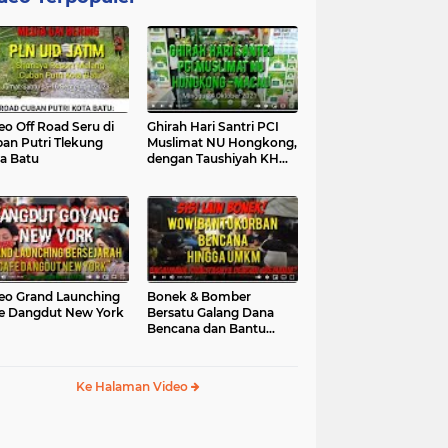
eo Off Road Seru di
Ghirah Hari Santri PCI
an Putri Tlekung
Muslimat NU Hongkong,
a Batu
dengan Taushiyah KH
Marzuki...
eo Grand Launching
Bonek & Bomber
e Dangdut New York
Bersatu Galang Dana
Bencana dan Bantu
UMKM, Mengapa Tidak...
Ke Halaman Video