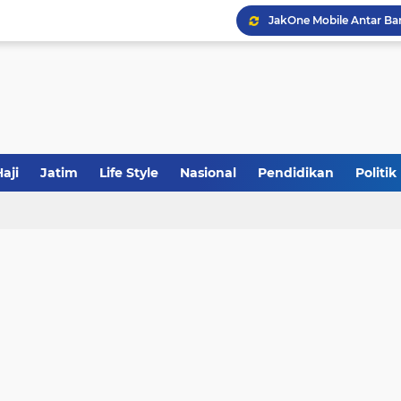
JakOne Mobile Antar Ban
Sinergi Fiskal Moneter: 
Tabrak Lari di Pamekas
aji
Jatim
Life Style
Nasional
Pendidikan
Politik
Calon Ketum PBNU, Gus