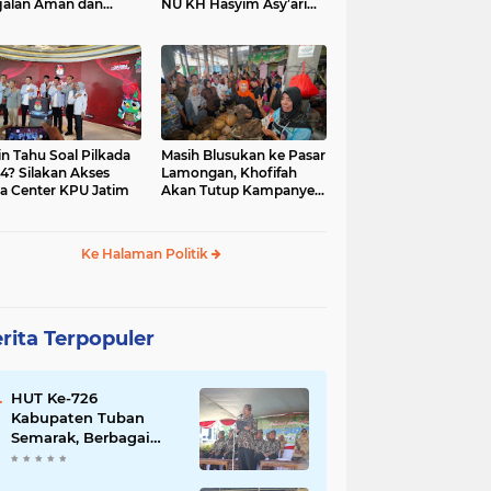
jalan Aman dan
NU KH Hasyim Asy’ari
car, KPU Jatim
dan Gus Dur
esiasi Petugas KPPS
in Tahu Soal Pilkada
Masih Blusukan ke Pasar
4? Silakan Akses
Lamongan, Khofifah
a Center KPU Jatim
Akan Tutup Kampanye
Besok dengan Dzikir,
Sholawat dan Doa di
Jatim Expo
Ke Halaman Politik
rita Terpopuler
HUT Ke-726
Kabupaten Tuban
Semarak, Berbagai
Prestasinya Pun
Membanggakan