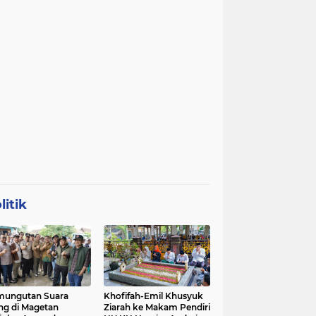
litik
mungutan Suara
Khofifah-Emil Khusyuk
ng di Magetan
Ziarah ke Makam Pendiri