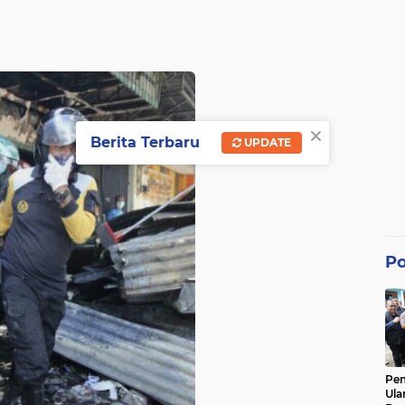
×
Berita Terbaru
UPDATE
Po
Pe
Ula