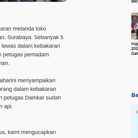
Ber
Lan
Apr
aran melanda toko
han, Surabaya. Sebanyak 5
Ing
a tewas dalam kebakaran
202
Dat
leh petugas pemadam
han.
smaharini menyampaikan
orang dalam kebakaran
Be
kan petugas Damkar sudah
 api.
aya, kami mengucapkan