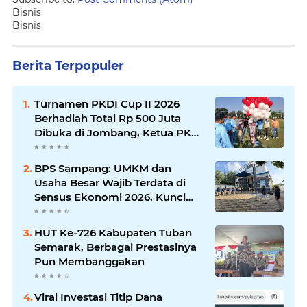
Bisnis
Bisnis
Berita Terpopuler
Turnamen PKDI Cup II 2026
Berhadiah Total Rp 500 Juta
Dibuka di Jombang, Ketua PKDI
Jatim Syaifullah Mahdi: Ajang
Silaturrahmi dan Media
BPS Sampang: UMKM dan
Komunikasi Antar-Kades untuk
Usaha Besar Wajib Terdata di
Memajukan Desa
Sensus Ekonomi 2026, Kunci
Kebijakan Tepat Sasaran
HUT Ke-726 Kabupaten Tuban
Semarak, Berbagai Prestasinya
Pun Membanggakan
Viral Investasi Titip Dana