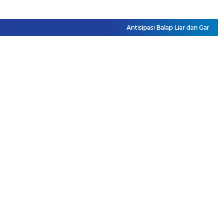
Antisipasi Balap Liar dan Gangg
Facebook
Instagram
Pinterest
Twitter
YouTube
Redaksi
Pasang Iklan
Pedoman Media Siber
Disclaimer
Privacy Policy
Pedoman Media Siber