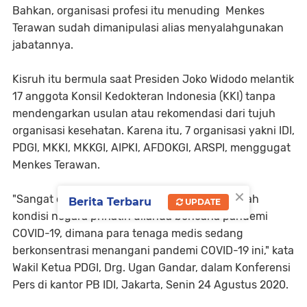
Bahkan, organisasi profesi itu menuding Menkes
Terawan sudah dimanipulasi alias menyalahgunakan
jabatannya.
Kisruh itu bermula saat Presiden Joko Widodo melantik
17 anggota Konsil Kedokteran Indonesia (KKI) tanpa
mendengarkan usulan atau rekomendasi dari tujuh
organisasi kesehatan. Karena itu, 7 organisasi yakni IDI,
PDGI, MKKI, MKKGI, AIPKI, AFDOKGI, ARSPI, menggugat
Menkes Terawan.
×
"Sangat disayangkan sebab ini terjadi di tengah
Berita Terbaru
UPDATE
kondisi negara prihatin dilanda bencana pandemi
COVID-19, dimana para tenaga medis sedang
berkonsentrasi menangani pandemi COVID-19 ini," kata
Wakil Ketua PDGI, Drg. Ugan Gandar, dalam Konferensi
Pers di kantor PB IDI, Jakarta, Senin 24 Agustus 2020.