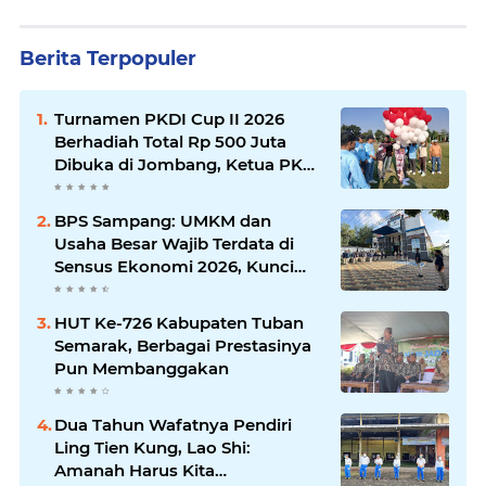
Berita Terpopuler
Turnamen PKDI Cup II 2026
Berhadiah Total Rp 500 Juta
Dibuka di Jombang, Ketua PKDI
Jatim Syaifullah Mahdi: Ajang
Silaturrahmi dan Media
BPS Sampang: UMKM dan
Komunikasi Antar-Kades untuk
Usaha Besar Wajib Terdata di
Memajukan Desa
Sensus Ekonomi 2026, Kunci
Kebijakan Tepat Sasaran
HUT Ke-726 Kabupaten Tuban
Semarak, Berbagai Prestasinya
Pun Membanggakan
Dua Tahun Wafatnya Pendiri
Ling Tien Kung, Lao Shi:
Amanah Harus Kita