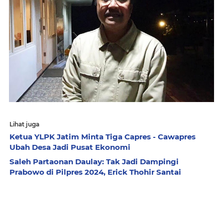
Lihat juga
Ketua YLPK Jatim Minta Tiga Capres - Cawapres
Ubah Desa Jadi Pusat Ekonomi
Saleh Partaonan Daulay: Tak Jadi Dampingi
Prabowo di Pilpres 2024, Erick Thohir Santai