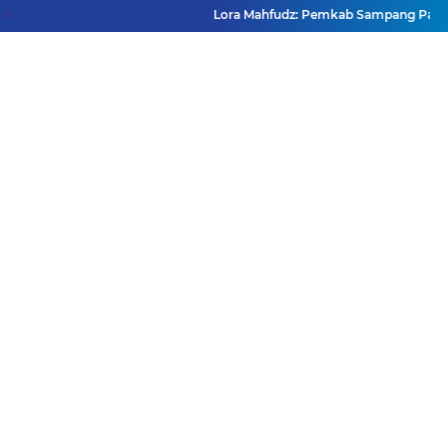
Lora Mahfudz: Pemkab Sampang Pastikan 
Facebook
Instagram
Pinterest
Twitter
YouTube
Redaksi
Pasang Iklan
Pedoman Media Siber
Disclaimer
Privacy Policy
Pedoman Media Siber
Copyright ©
2026 DutaJatim.Com