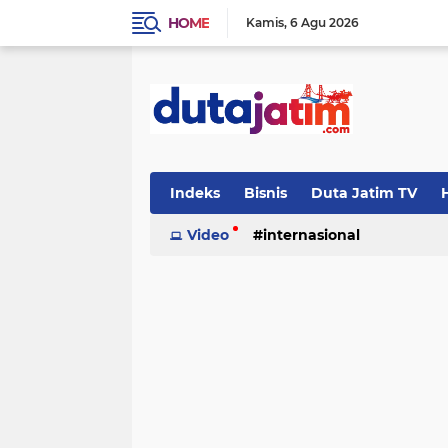
HOME
Kamis
6 Agu 2026
Indeks
Bisnis
Duta Jatim TV
H
Video
internasional