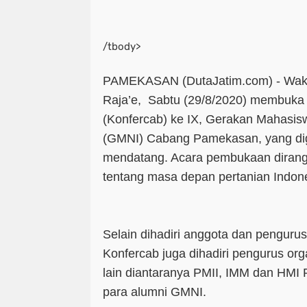
/tbody>
PAMEKASAN (DutaJatim.com) -
Waki
Raja’e, Sabtu (29/8/2020) membuka
(Konfercab) ke IX, Gerakan Mahasis
(GMNI) Cabang Pamekasan, yang dig
mendatang. Acara pembukaan dirangk
tentang masa depan pertanian Indone
Selain dihadiri anggota dan pengur
Konfercab juga dihadiri pengurus or
lain diantaranya PMII, IMM dan HMI
para alumni GMNI.