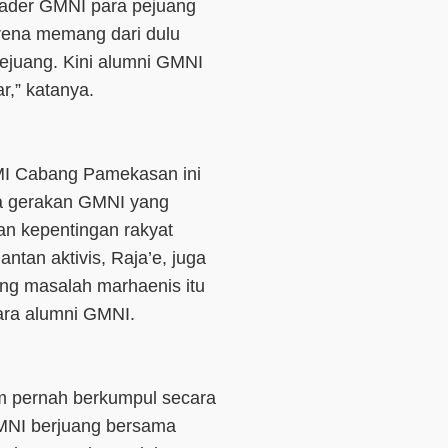
ader GMNI para pejuang
rena memang dari dulu
pejuang. Kini alumni GMNI
r,” katanya.
I Cabang Pamekasan ini
ma gerakan GMNI yang
n kepentingan rakyat
ntan aktivis, Raja’e, juga
ng masalah marhaenis itu
ara alumni GMNI.
 pernah berkumpul secara
GMNI berjuang bersama