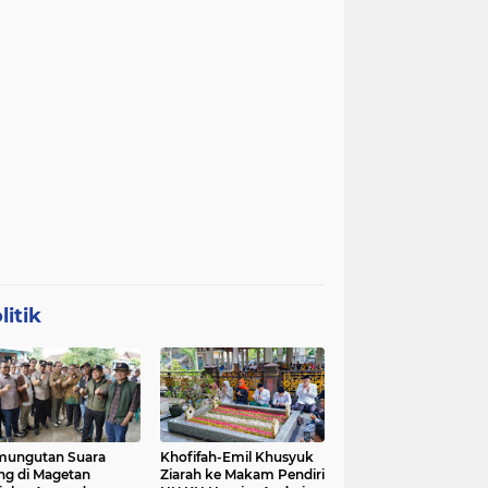
litik
mungutan Suara
Khofifah-Emil Khusyuk
ng di Magetan
Ziarah ke Makam Pendiri