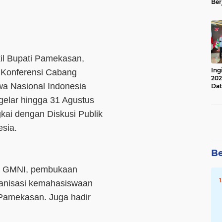
Ber
Lan
Apr
l Bupati Pamekasan,
Ing
 Konferensi Cabang
202
wa Nasional Indonesia
Dat
elar hingga 31 Agustus
ai dengan Diskusi Publik
sia.
Be
us GMNI, pembukaan
ganisasi kemahasiswaan
 Pamekasan. Juga hadir