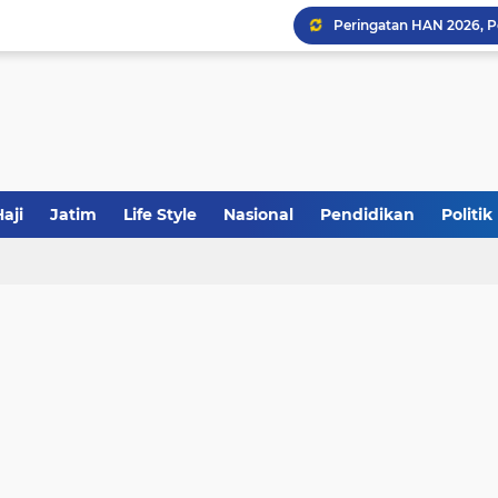
Sinergi Fiskal Moneter: 
Tabrak Lari di Pamekas
Calon Ketum PBNU, Gus
aji
Jatim
Life Style
Nasional
Pendidikan
Politik
JakOne Mobile Antar Ban