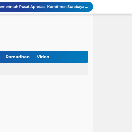
Arah Baru Industri Jasa Keuangan
Reses Masa Persidangan III Tahun 2025-2026: DPRD Jatim Menyerap Aspirasi Mengawal Pembangunan Jawa Timur
Kemenkop Tekankan Peran Strategis Manajer dalam Menentukan Keberhasilan KDKMP
an, Pengemudi Ditangkap
Khutbah Jumat: Berpegang Teguh pada Akidah Ahlus Sunnah wal Jamaah, Akidah Mayoritas Umat
Borong Prestasi, Satlantas Polres Sampang Dinobatkan Terbaik II Input Data Digital Semester 1/2026
 Kikin Siapkan Program untuk Memajukan NU
BNI Catat Fundamental Bisnis Kokoh di Bawah Danantara, Ditopang Pertumbuhan Kredit dan Kualitas Aset
Ramadhan
Video
k Jakarta Raih Digital Excellence Awards 2026
Peringatan HAN 2026, Pemerintah Pusat Apresiasi Komitmen Surabaya Penuhi Hak dan Lindungi Anak