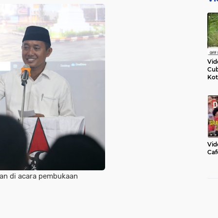
Vid
Cub
Kot
Vid
Caf
an di acara pembukaan