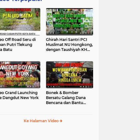
eo Off Road Seru di
Ghirah Hari Santri PCI
an Putri Tlekung
Muslimat NU Hongkong,
a Batu
dengan Taushiyah KH
Marzuki...
eo Grand Launching
Bonek & Bomber
e Dangdut New York
Bersatu Galang Dana
Bencana dan Bantu
UMKM, Mengapa Tidak...
Ke Halaman Video