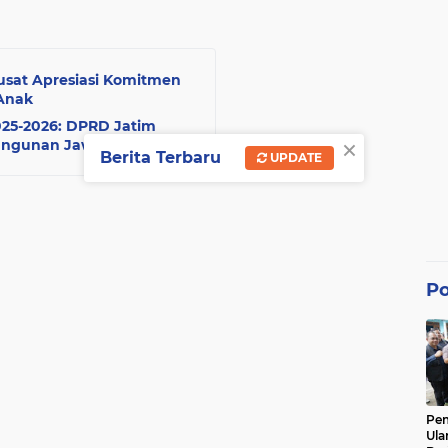
usat Apresiasi Komitmen
Anak
025-2026: DPRD Jatim
×
angunan Jawa Timur
Berita Terbaru
UPDATE
Po
Pe
Ula