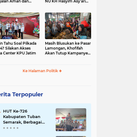
jalan Aman dan
NU KH Hasyim Asy’ari
car, KPU Jatim
dan Gus Dur
esiasi Petugas KPPS
in Tahu Soal Pilkada
Masih Blusukan ke Pasar
4? Silakan Akses
Lamongan, Khofifah
a Center KPU Jatim
Akan Tutup Kampanye
Besok dengan Dzikir,
Sholawat dan Doa di
Jatim Expo
Ke Halaman Politik
rita Terpopuler
HUT Ke-726
Kabupaten Tuban
Semarak, Berbagai
Prestasinya Pun
Membanggakan