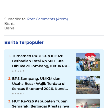
Subscribe to:
Post Comments (Atom)
Bisnis
Bisnis
Berita Terpopuler
Turnamen PKDI Cup II 2026
Berhadiah Total Rp 500 Juta
Dibuka di Jombang, Ketua PKDI
Jatim Syaifullah Mahdi: Ajang
Silaturrahmi dan Media
BPS Sampang: UMKM dan
Komunikasi Antar-Kades untuk
Usaha Besar Wajib Terdata di
Memajukan Desa
Sensus Ekonomi 2026, Kunci
Kebijakan Tepat Sasaran
HUT Ke-726 Kabupaten Tuban
Semarak, Berbagai Prestasinya