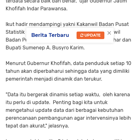
terdata secara baik dan benar," ujar Gubernur Jatim
Khofifah Indar Parawansa.
Ikut hadir mendampingi yakni Kakanwil Badan Pusat
×
Statistik (BPS) Jatim Dadang Hardiwan, Kakanwil
Berita Terbaru
UPDATE
Badan Pertanahan Nasional (BPN) Jatim Jonahar dan
Bupati Sumenep A. Busyro Karim.
Menurut Gubernur Khofifah, data penduduk setiap 10
tahun akan diperbaharui sehingga data yang dimiliki
pemerintah menjadi dinamik dan terukur.
"Data itu bergerak dinamis setiap waktu, oleh karena
itu perlu di update. Penting bagi kita untuk
mengetahui update data dari berbagai kebutuhan
perencanaan pembangunan agar intervensinya lebih
tepat dan akurat," jelasnya.