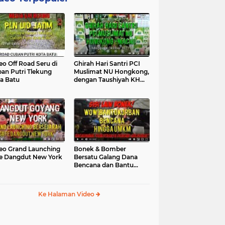
eo Off Road Seru di
Ghirah Hari Santri PCI
an Putri Tlekung
Muslimat NU Hongkong,
a Batu
dengan Taushiyah KH
Marzuki...
eo Grand Launching
Bonek & Bomber
e Dangdut New York
Bersatu Galang Dana
Bencana dan Bantu
UMKM, Mengapa Tidak...
Ke Halaman Video