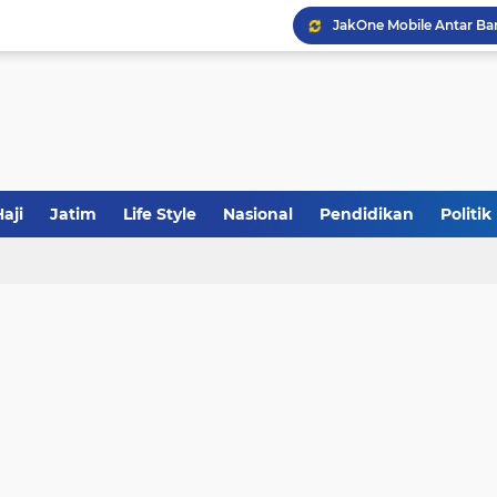
JakOne Mobile Antar Ban
Sinergi Fiskal Moneter: 
Tabrak Lari di Pamekas
aji
Jatim
Life Style
Nasional
Pendidikan
Politik
Calon Ketum PBNU, Gus