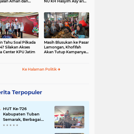
jalan Aman dan
NU KH Hasyim Asy’ari
car, KPU Jatim
dan Gus Dur
esiasi Petugas KPPS
in Tahu Soal Pilkada
Masih Blusukan ke Pasar
4? Silakan Akses
Lamongan, Khofifah
a Center KPU Jatim
Akan Tutup Kampanye
Besok dengan Dzikir,
Sholawat dan Doa di
Jatim Expo
Ke Halaman Politik
rita Terpopuler
HUT Ke-726
Kabupaten Tuban
Semarak, Berbagai
Prestasinya Pun
Membanggakan