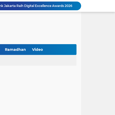
k Jakarta Raih Digital Excellence Awards 2026
Peringatan HAN 2026, Pemerintah Pusat Apresiasi Komitmen Surabaya Penuhi Hak dan Lindungi Anak
Arah Baru Industri Jasa Keuangan
Reses Masa Persidangan III Tahun 2025-2026: DPRD Jatim Menyerap Aspirasi Mengawal Pembangunan Jawa Timur
Kemenkop Tekankan Peran Strategis Manajer dalam Menentukan Keberhasilan KDKMP
an, Pengemudi Ditangkap
Khutbah Jumat: Berpegang Teguh pada Akidah Ahlus Sunnah wal Jamaah, Akidah Mayoritas Umat
Borong Prestasi, Satlantas Polres Sampang Dinobatkan Terbaik II Input Data Digital Semester 1/2026
Ramadhan
Video
 Kikin Siapkan Program untuk Memajukan NU
BNI Catat Fundamental Bisnis Kokoh di Bawah Danantara, Ditopang Pertumbuhan Kredit dan Kualitas Aset