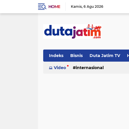
HOME
Kamis
6 Agu 2026
Indeks
Bisnis
Duta Jatim TV
H
Video
internasional