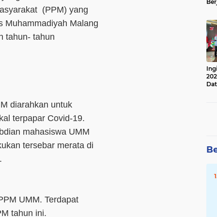
Ber
asyarakat (PPM) yang
Lan
Apr
tas Muhammadiyah Malang
n tahun- tahun
Ing
202
Dat
M diarahkan untuk
l terpapar Covid-19.
bdian mahasiswa UMM
kukan tersebar merata di
Be
.
 PPM UMM. Terdapat
M tahun ini.