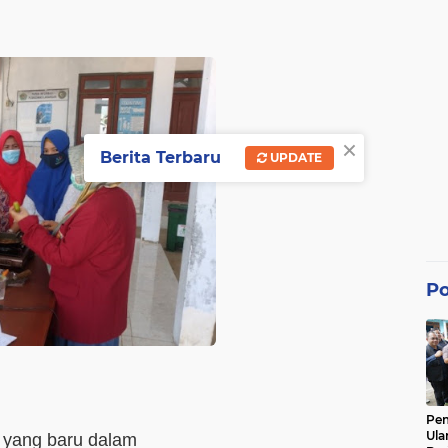
×
Berita Terbaru
UPDATE
Po
Pe
Ula
 yang baru dalam