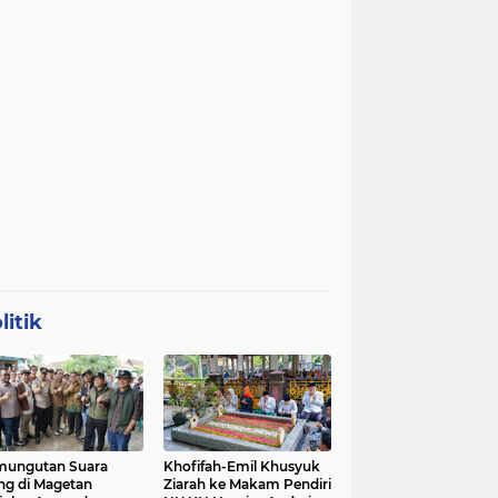
litik
mungutan Suara
Khofifah-Emil Khusyuk
ng di Magetan
Ziarah ke Makam Pendiri