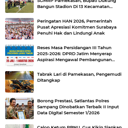
SGMRP Pamekasan, Bupati Dukung
Bangun Stadion Di 13 Kecamatan
untuk Pemerataan Sarana Olahraga
Peringatan HAN 2026, Pemerintah
Pusat Apresiasi Komitmen Surabaya
Penuhi Hak dan Lindungi Anak
Reses Masa Persidangan III Tahun
2025-2026: DPRD Jatim Menyerap
Aspirasi Mengawal Pembangunan
Jawa Timur
Tabrak Lari di Pamekasan, Pengemudi
Ditangkap
Borong Prestasi, Satlantas Polres
Sampang Dinobatkan Terbaik II Input
Data Digital Semester 1/2026
Calon Ketum PBNU, Gus Kikin Siapkan