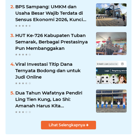
Silaturrahmi dan Media
BPS Sampang: UMKM dan
Komunikasi Antar-Kades untuk
Usaha Besar Wajib Terdata di
Memajukan Desa
Sensus Ekonomi 2026, Kunci
Kebijakan Tepat Sasaran
HUT Ke-726 Kabupaten Tuban
Semarak, Berbagai Prestasinya
Pun Membanggakan
Viral Investasi Titip Dana
Ternyata Bodong dan untuk
Judi Online
Dua Tahun Wafatnya Pendiri
Ling Tien Kung, Lao Shi:
Amanah Harus Kita
Laksanakan!
Lihat Selengkapnya