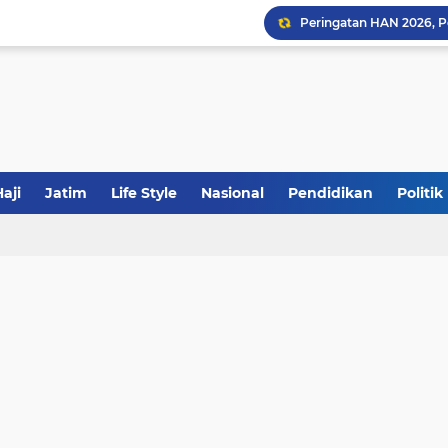
Sinergi Fiskal Moneter: 
Khutbah Jumat: Meraw
aji
Jatim
Life Style
Nasional
Pendidikan
Politik
JakOne Mobile Antar Ban