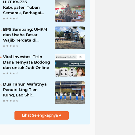
Mahdi: Ajang
HUT Ke-726
Silaturrahmi dan
Kabupaten Tuban
Media Komunikasi
Semarak, Berbagai
Antar-Kades untuk
Prestasinya Pun
Memajukan Desa
Membanggakan
BPS Sampang: UMKM
dan Usaha Besar
Wajib Terdata di
Sensus Ekonomi 2026,
Kunci Kebijakan Tepat
Sasaran
Viral Investasi Titip
Dana Ternyata Bodong
dan untuk Judi Online
Dua Tahun Wafatnya
Pendiri Ling Tien
Kung, Lao Shi:
Amanah Harus Kita
Laksanakan!
Lihat Selengkapnya