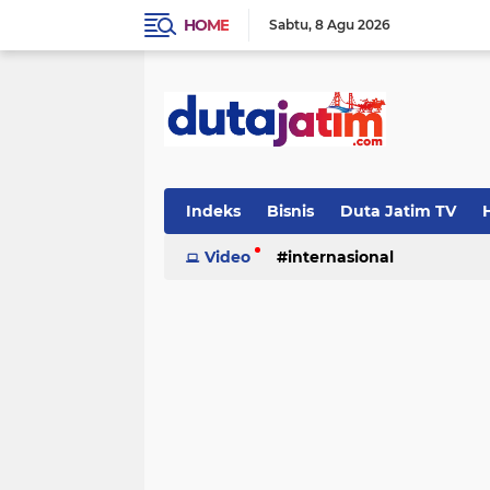
HOME
Sabtu
8 Agu 2026
Indeks
Bisnis
Duta Jatim TV
H
Video
internasional