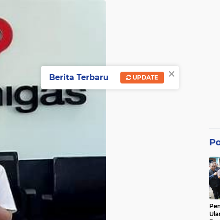
×
Berita Terbaru
UPDATE
Po
Pe
Ula