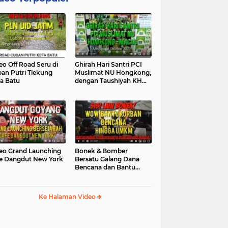
eo Off Road Seru di
Ghirah Hari Santri PCI
an Putri Tlekung
Muslimat NU Hongkong,
a Batu
dengan Taushiyah KH
Marzuki...
eo Grand Launching
Bonek & Bomber
e Dangdut New York
Bersatu Galang Dana
Bencana dan Bantu
UMKM, Mengapa Tidak...
Ke Halaman Video