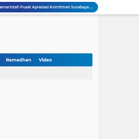
Arah Baru Industri Jasa Keuangan
Reses Masa Persidangan III Tahun 2025-2026: DPRD Jatim Menyerap Aspirasi Mengawal Pembangunan Jawa Timur
Kawal Perencanaan Pembangunan Tepat Sasaran, Polsek Tlanakan Hadiri Musrenbangdes Desa Bandaran
BPS Sampang: UMKM dan Usaha Besar Wajib Terdata di Sensus Ekonomi 2026, Kunci Kebijakan Tepat Sasaran
Turnamen PKDI Cup II 2026 Berhadiah Total Rp 500 Juta Dibuka di Jombang, Ketua PKDI Jatim Syaifullah Mahdi: Ajang Silaturrahmi dan Media Komunikasi Antar-Kades untuk Memajukan Desa
at Kemerdekaan
PKDI Cup II 2026 Resmi Bergulir di SGMRP Pamekasan, Bupati Dukung Bangun Stadion Di 13 Kecamatan untuk Pemerataan Sarana Olahraga
BNI Catat Fundamental Bisnis Kokoh di Bawah Danantara, Ditopang Pertumbuhan Kredit dan Kualitas Aset
Ramadhan
Video
k Jakarta Raih Digital Excellence Awards 2026
Peringatan HAN 2026, Pemerintah Pusat Apresiasi Komitmen Surabaya Penuhi Hak dan Lindungi Anak