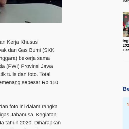
Ber
Lan
Apr
Ing
an Kerja Khusus
202
yak dan Gas Bumi (SKK
Dat
nggara) bekerja sama
a (PWI) Provinsi Jawa
k tulis dan foto. Total
 pemenang sebesar Rp 110
Be
 dan foto ini dalam rangka
gas Jabanusa. Kegiatan
ada tahun 2020. Diharapkan