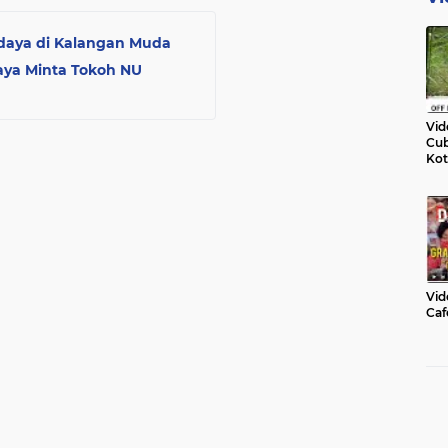
udaya di Kalangan Muda
aya Minta Tokoh NU
Vid
Cub
Kot
Vid
Caf