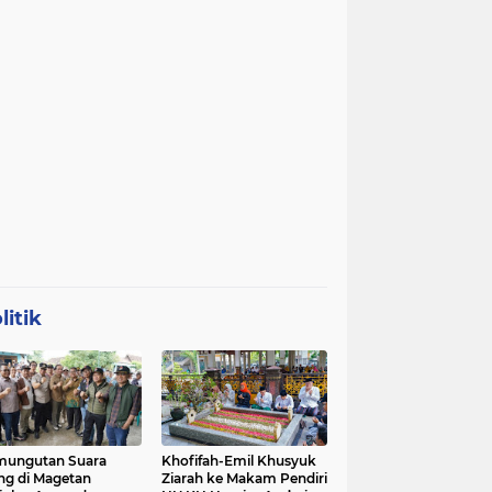
litik
mungutan Suara
Khofifah-Emil Khusyuk
ng di Magetan
Ziarah ke Makam Pendiri