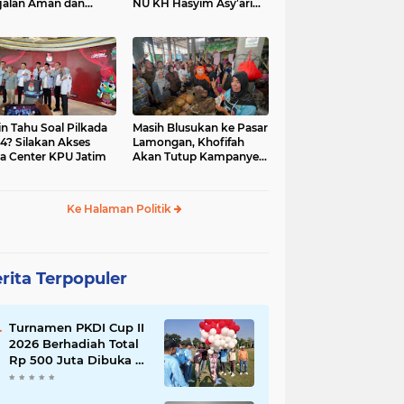
jalan Aman dan
NU KH Hasyim Asy’ari
car, KPU Jatim
dan Gus Dur
esiasi Petugas KPPS
in Tahu Soal Pilkada
Masih Blusukan ke Pasar
4? Silakan Akses
Lamongan, Khofifah
a Center KPU Jatim
Akan Tutup Kampanye
Besok dengan Dzikir,
Sholawat dan Doa di
Jatim Expo
Ke Halaman Politik
rita Terpopuler
Turnamen PKDI Cup II
2026 Berhadiah Total
Rp 500 Juta Dibuka di
Jombang, Ketua PKDI
Jatim Syaifullah