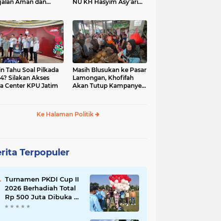
jalan Aman dan
NU KH Hasyim Asy’ari
car, KPU Jatim
dan Gus Dur
esiasi Petugas KPPS
in Tahu Soal Pilkada
Masih Blusukan ke Pasar
4? Silakan Akses
Lamongan, Khofifah
a Center KPU Jatim
Akan Tutup Kampanye
Besok dengan Dzikir,
Sholawat dan Doa di
Jatim Expo
Ke Halaman Politik
rita Terpopuler
Turnamen PKDI Cup II
2026 Berhadiah Total
Rp 500 Juta Dibuka di
Jombang, Ketua PKDI
Jatim Syaifullah