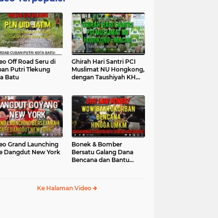
eo Off Road Seru di
Ghirah Hari Santri PCI
an Putri Tlekung
Muslimat NU Hongkong,
a Batu
dengan Taushiyah KH
Marzuki...
eo Grand Launching
Bonek & Bomber
e Dangdut New York
Bersatu Galang Dana
Bencana dan Bantu
UMKM, Mengapa Tidak...
Ke Halaman Video