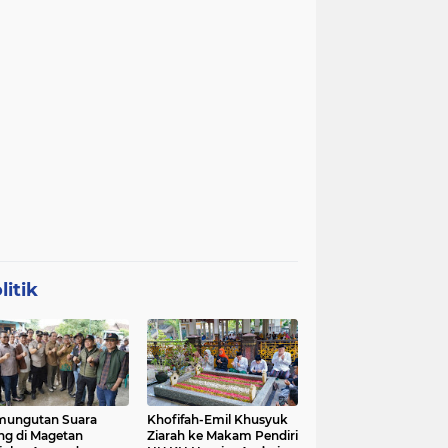
litik
mungutan Suara
Khofifah-Emil Khusyuk
ng di Magetan
Ziarah ke Makam Pendiri