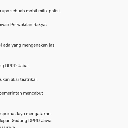
pa sebuah mobil milik polisi.
ewan Perwakilan Rakyat
si ada yang mengenakan jas
ng DPRD Jabar.
kan aksi teatrikal.
 pemerintah mencabut
mpurna Jaya mengatakan,
 depan Gedung DPRD Jawa
hasiswa.