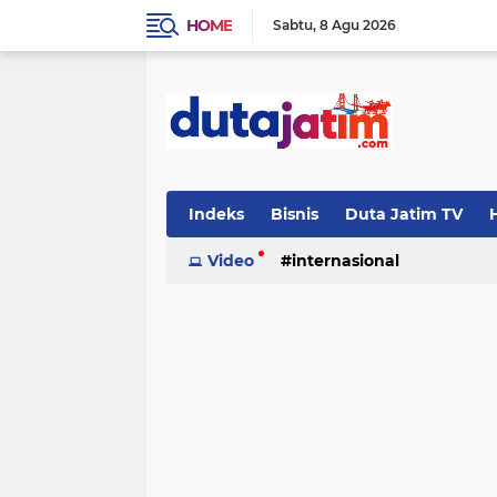
HOME
Sabtu
8 Agu 2026
Indeks
Bisnis
Duta Jatim TV
H
Video
internasional