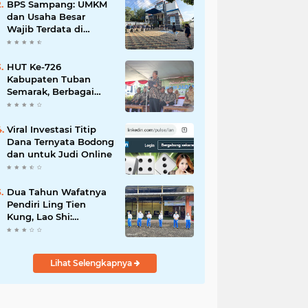
Mahdi: Ajang
BPS Sampang: UMKM
Silaturrahmi dan
dan Usaha Besar
Media Komunikasi
Wajib Terdata di
Antar-Kades untuk
Sensus Ekonomi 2026,
Memajukan Desa
Kunci Kebijakan Tepat
Sasaran
HUT Ke-726
Kabupaten Tuban
Semarak, Berbagai
Prestasinya Pun
Membanggakan
Viral Investasi Titip
Dana Ternyata Bodong
dan untuk Judi Online
Dua Tahun Wafatnya
Pendiri Ling Tien
Kung, Lao Shi:
Amanah Harus Kita
Laksanakan!
Lihat Selengkapnya