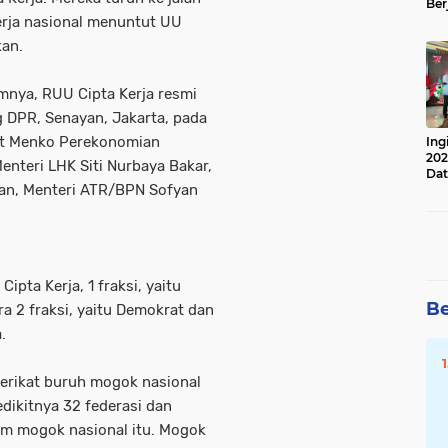
Ber
Lan
rja nasional menuntut UU
Apr
kan.
mnya, RUU Cipta Kerja resmi
g DPR, Senayan, Jakarta, pada
pat Menko Perekonomian
Ing
202
enteri LHK Siti Nurbaya Bakar,
Dat
ian, Menteri ATR/BPN Sofyan
ipta Kerja, 1 fraksi, yaitu
Be
a 2 fraksi, yaitu Demokrat dan
.
erikat buruh mogok nasional
dikitnya 32 federasi dan
am mogok nasional itu. Mogok