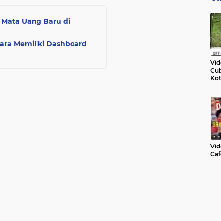
i Mata Uang Baru di
egara Memiliki Dashboard
Vid
Cub
Kot
Vid
Caf