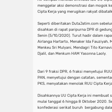
menggelar aksi demonstrasi dan mogok ke
Cipta Kerja yang merugikan rakyat dibatal
Seperti diberitakan DutaJatim.com sebelu
disahkan di rapat paripurna DPR di gedun
Senin (5/10/2020). Turut hadir dalam ra
Airlanga Hartarto, Menaker Ida Fauziyah, M
Menkeu Sri Mulyani, Mendagri Tito Karnav
Djalil, dan Menkum HAM Yasonna Laoly.
Dari 9 fraksi DPR, 6 fraksi menyetujui RUU C
PAN, menyetujui dengan catatan, sementar
PKS, menyatakan menolak RUU Cipta Kerja
Disahkannya UU Cipta Kerja ini membuat s
mulai tanggal 6 hingga 8 Oktober 2020. Se
konfederasi serikat buruh bergabung dal