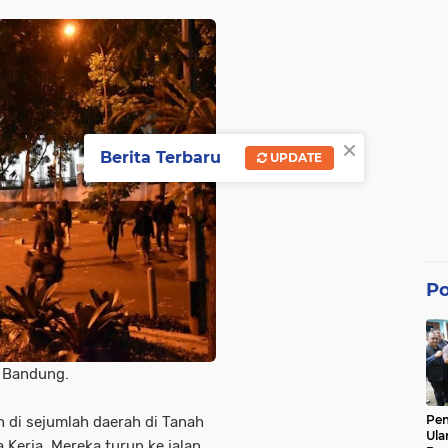
×
Berita Terbaru
UPDATE
Po
 Bandung.
Pe
 di sejumlah daerah di Tanah
Ula
Kerja. Mereka turun ke jalan